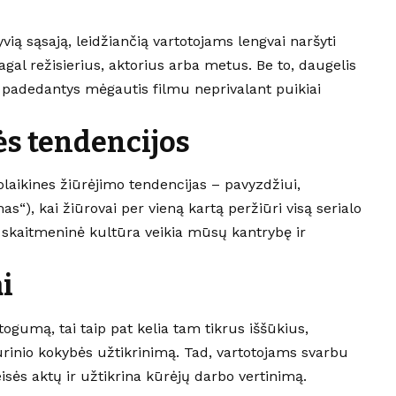
vią sąsają, leidžiančią vartotojams lengvai naršyti
pagal režisierius, aktorius arba metus. Be to, daugelis
s, padedantys mėgautis filmu neprivalant puikiai
ės tendencijos
olaikines žiūrėjimo tendencijas – pavyzdžiui,
as“), kai žiūrovai per vieną kartą peržiūri visą serialo
p skaitmeninė kultūra veikia mūsų kantrybę ir
i
togumą, tai taip pat kelia tam tikrus iššūkius,
 turinio kokybės užtikrinimą. Tad, vartotojams svarbu
teisės aktų ir užtikrina kūrėjų darbo vertinimą.