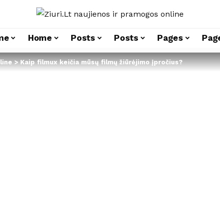
me
Home
Posts
Posts
Pages
Pag
line
>
Kaip filmux keičia mūsų filmų žiūrėjimo įpročius?