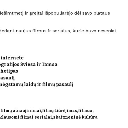
ešimtmetį ir greitai išpopuliarėjo dėl savo plataus
dedant naujus filmus ir serialus, kurie buvo neseniai
i internete
rafijos Šviesa ir Tamsa
chetipas
Pasaulį
mėgstamų laidų ir filmų pasaulį
filmų atnaujinimai
filmų žiūrėjimas
filmux
klausomi filmai
serialai
skaitmeninė kultūra