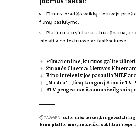
Įdomūs faktai:
Filmux pradėjo veiklą Lietuvoje prieš d
filmų pasiūlymo.
Platforma reguliariai atnaujinama, pri
išleisti kino teatruose ar festivaliuose.
Filmai online, kuriuos galite žiūrėt
Žmonės Cinema: Lietuvos Kinematog
Kino ir televizijos pasaulio MILF ar
„Nostra“ – Jūsų Langas į Kino ir TV 
BTV programa: išsamus žvilgsnis į 
TAGGED:
autorinės teisės
bingewatching
kino platformos
lietuviški subtitrai
nepri