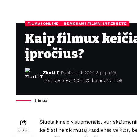
FILMAI ONLINE
NEMOKAMI FILMAI INTERNETE
Kaip filmux keiči
įpročius?
Ziuri.LT
Published: 2024 8 gegužės
Last updated: 2024 23 balandžio 7:59
filmux
Šiuolaikinėje visuomenėje, kur skaitmenin
keičiasi ne tik mūsų kasdienės veiklos, be
SHARE