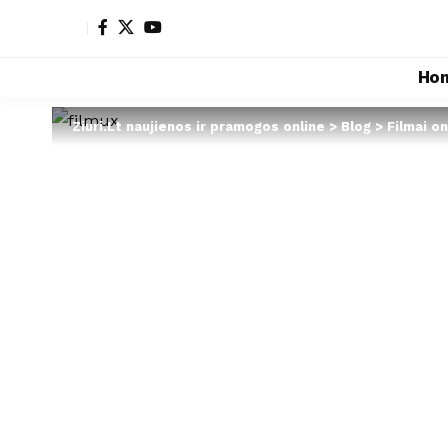
Ho
Ziuri.Lt naujienos ir pramogos online
>
Blog
>
Filmai on