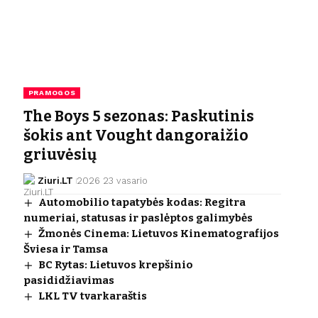
PRAMOGOS
The Boys 5 sezonas: Paskutinis
šokis ant Vought dangoraižio
griuvėsių
Ziuri.LT
2026 23 vasario
Automobilio tapatybės kodas: Regitra
numeriai, statusas ir paslėptos galimybės
Žmonės Cinema: Lietuvos Kinematografijos
Šviesa ir Tamsa
BC Rytas: Lietuvos krepšinio
pasididžiavimas
LKL TV tvarkaraštis