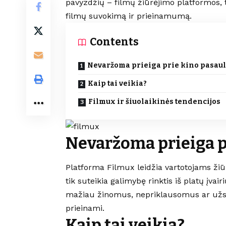
pavyzdžių – filmų žiūrėjimo platformos, t
filmų suvokimą ir prieinamumą.
Contents
Nevaržoma prieiga prie kino pasaul
Kaip tai veikia?
Filmux ir šiuolaikinės tendencijos
Nevaržoma prieiga p
Platforma Filmux leidžia vartotojams žiūrė
tik suteikia galimybę rinktis iš platų įvai
mažiau žinomus, nepriklausomus ar užsi
prieinami.
Kaip tai veikia?