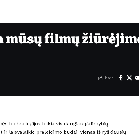
a mūsų filmų žiūrėjim
Share
ės technologijos teikia vis daugiau galimybių,
t ir laisvalaikio praleidimo būdai. Vienas iš ryškiausių