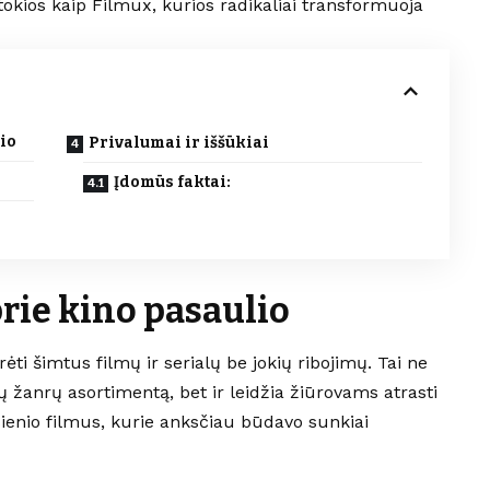
okios kaip Filmux, kurios radikaliai transformuoja
io
Privalumai ir iššūkiai
Įdomūs faktai:
rie kino pasaulio
ti šimtus filmų ir serialų be jokių ribojimų. Tai ne
rių žanrų asortimentą, bet ir leidžia žiūrovams atrasti
enio filmus, kurie anksčiau būdavo sunkiai