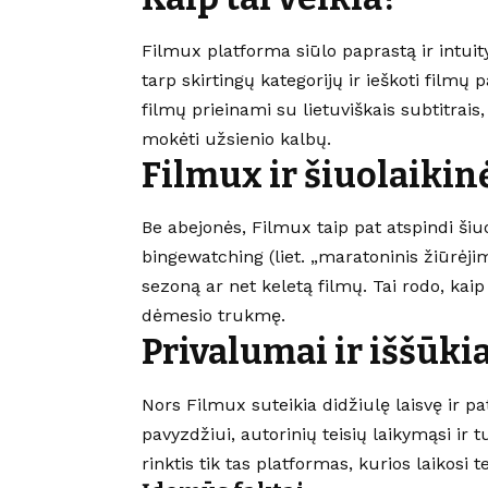
Filmux platforma siūlo paprastą ir intuity
tarp skirtingų kategorijų ir ieškoti filmų 
filmų prieinami su lietuviškais subtitrai
mokėti užsienio kalbų.
Filmux ir šiuolaikin
Be abejonės, Filmux taip pat atspindi šiu
bingewatching (liet. „maratoninis žiūrėjim
sezoną ar net keletą filmų. Tai rodo, kai
dėmesio trukmę.
Privalumai ir iššūkia
Nors Filmux suteikia didžiulę laisvę ir pa
pavyzdžiui, autorinių teisių laikymąsi ir
rinktis tik tas platformas, kurios laikosi 