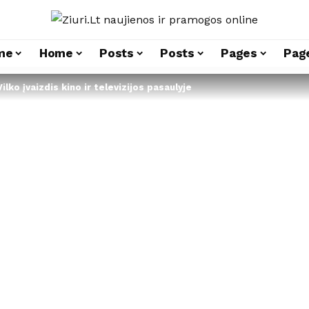
me
Home
Posts
Posts
Pages
Pag
Vilko įvaizdis kino ir televizijos pasaulyje