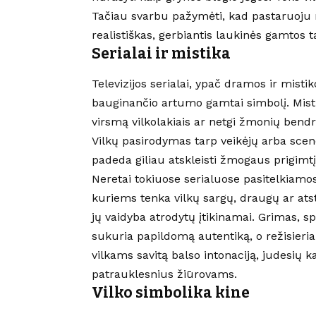
Tačiau svarbu pažymėti, kad pastaruoju m
realistiškas, gerbiantis laukinės gamtos t
Serialai ir mistika
Televizijos serialai, ypač dramos ir misti
bauginančio artumo gamtai simbolį. Mistišk
virsmą vilkolakiais ar netgi žmonių bend
Vilkų pasirodymas tarp veikėjų arba sceno
padeda giliau atskleisti žmogaus prigimtį
Neretai tokiuose serialuose pasitelkiamos 
kuriems tenka vilkų sargų, draugų ar atst
jų vaidyba atrodytų įtikinamai. Grimas, s
sukuria papildomą autentiką, o režisieri
vilkams savitą balso intonaciją, judesių ka
patrauklesnius žiūrovams.
Vilko simbolika kine