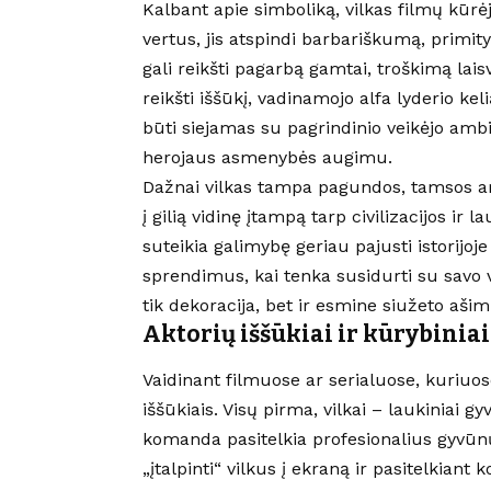
Kalbant apie simboliką, vilkas filmų kūrėj
vertus, jis atspindi barbariškumą, primity
gali reikšti pagarbą gamtai, troškimą lais
reikšti iššūkį, vadinamojo alfa lyderio keli
būti siejamas su pagrindinio veikėjo ambi
herojaus asmenybės augimu.
Dažnai vilkas tampa pagundos, tamsos arb
į gilią vidinę įtampą tarp civilizacijos i
suteikia galimybę geriau pajusti istorijoj
sprendimus, kai tenka susidurti su savo 
tik dekoracija, bet ir esmine siužeto ašimi
Aktorių iššūkiai ir kūrybinia
Vaidinant filmuose ar serialuose, kuriuose
iššūkiais. Visų pirma, vilkai – laukiniai 
komanda pasitelkia profesionalius gyvūnų
„įtalpinti“ vilkus į ekraną ir pasitelkiant 