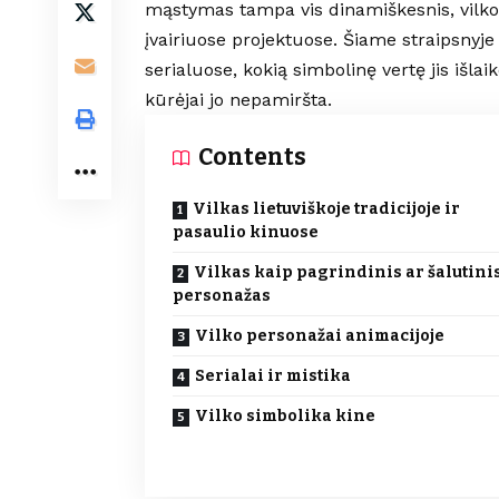
mąstymas tampa vis dinamiškesnis, vilko 
įvairiuose projektuose. Šiame straipsnyje
serialuose, kokią simbolinę vertę jis išlai
kūrėjai jo nepamiršta.
Contents
Vilkas lietuviškoje tradicijoje ir
pasaulio kinuose
Vilkas kaip pagrindinis ar šalutini
personažas
Vilko personažai animacijoje
Serialai ir mistika
Vilko simbolika kine