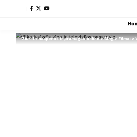
Ho
Ziuri.Lt naujienos ir pramogos online
>
Blog
>
Filmai
>