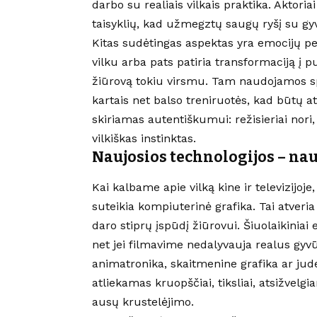
darbo su realiais vilkais praktika. Aktoria
taisyklių, kad užmegztų saugų ryšį su gy
Kitas sudėtingas aspektas yra emocijų pe
vilku arba pats patiria transformaciją į p
žiūrovą tokiu virsmu. Tam naudojamos sp
kartais net balso treniruotės, kad būtų a
skiriamas autentiškumui: režisieriai nori, 
vilkiškas instinktas.
Naujosios technologijos – nau
Kai kalbame apie vilką kine ir televizijoje
suteikia kompiuterinė grafika. Tai atveri
daro stiprų įspūdį žiūrovui. Šiuolaikiniai 
net jei filmavime nedalyvauja realus gy
animatronika, skaitmenine grafika ar jud
atliekamas kruopščiai, tiksliai, atsižvelgi
ausų krustelėjimo.