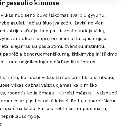
 ir pasaulio kinuose
e vilkas nuo seno buvo laikomas svarbiu gyvūnu,
mybę gaujai. Tačiau šiuo įvaizdžiu žavisi ne vien
 industrijos kūrėjai taip pat dažnai naudoja vilką,
vybes ar sukurti stiprų emocinį užtaisą istorijoje.
etai siejamas su paslaptimi, žvėrišku instinktu,
at pabrėžia bendruomeniškumą, ištikimybę ir išlikimo
tus – nuo negailestingo plėšrūno iki stipraus,
is filmų, kuriuose vilkas tampa tam tikru simboliu,
 Juose vilkas dažnai vaizduojamas kaip miško
lys, rodantis kelią žmogui. Kūrėjai mėgsta jį vaizduoti
uomenės ar gąsdinančiai laisvei. Be to, nepamirškime
 tampa šmaikščiu, kartais net linksmu personažu,
ir nepriklausomybę.