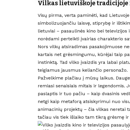
Vilkas lietuviškoje tradicijoje
Visų pirma, verta paminėti, kad Lietuvoj
simbolizuojančiu laisvę, stiprybę ir ištiki
lietuviai – pasaulinės kino bei televizijos
norėdami perteikti įvairias charakterio sa
Nors vilkų atsiradimas pasakojimuose ner
kartais net grėsmingumu, kūrėjai taip p
instinktą. Tad vilko įvaizdis yra labai pla
teigiamus jausmus keliančio personažo.
Pažvelkime plačiau į mūsų laikus. Daugel
remiasi senaisiais mitais ir legendomis.
paslaptis ir tuo pačiu – kaip dvasinis ved
netgi kaip metaforą atsiskyrimui nuo vis
animacinių projektų – čia vilkas neretai
tačiau vis tiek išlaiko tam tikrą grėsmę 