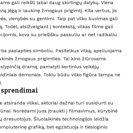
ams gali reikšti labai daug skirtingų dalykų. Viena
vią jėgą ir laukinę žmogaus prigimtį. Kita vertus, jis
vės, vienybės su gentimi. Taip pat vilko buvimas gali
ą. Todėl, atsižvelgiant į kontekstą, vilkas filme gali
cijomis, kova su priešišku pasauliu ar net radikaliu
a paslapties simboliu. Pasitelkus vilką, apeliuojama
r laukinės žmogaus prigimties. Tai kino žiūrovams
e slypinčią dramą, pamatyti kertinius veikėjų
vidiniais demonais. Tokiu būdu vilko figūra tampa ne
.
i sprendimai
 atsiranda vilkai, aktoriai dažnai turi susidurti su
gyvūnai. Norėdami juos įtraukti į filmavimus, kūrybinė
 dresuotojus. Šiuolaikinės technologijos leidžia
kompiuterinę grafiką, bet egzistuoja ir tiesioginio