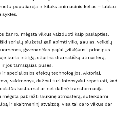
etu populiarėja ir kitoks animacinis kelias – labiau
aisykles.
kos žanro, mėgsta vilkus vaizduoti kaip paslapties,
i serialų siužetai gali apimti vilkų gaujas, veikėjų
ruomenes, gyvenančias pagal „vilkiškus“ principus.
je kuria intrigą, stiprina dramatišką atmosferą,
 ir jos tamsiąsias puses.
ir specialiosios efektų technologijos. Aktoriai,
ovų vaidmenys, dažnai turi intensyviai repetuoti, kad
pecialūs kostiumai ar net dalinė transformacija
ai mėgsta pabrėžti laukinę atmosferą, suteikdami
lbą ir skaitmeninį atvaizdą. Visa tai daro vilkus dar