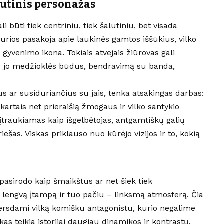
lutinis personažas
li būti tiek centriniu, tiek šalutiniu, bet visada
kurios pasakoja apie laukinės gamtos iššūkius, vilko
gyvenimo ikona. Tokiais atvejais žiūrovas gali
: jo medžioklės būdus, bendravimą su banda,
us ar susiduriančius su jais, tenka atsakingas darbas:
 kartais net prieraišią žmogaus ir vilko santykio
 įtraukiamas kaip išgelbėtojas, antgamtiškų galių
ešas. Viskas priklauso nuo kūrėjo vizijos ir to, kokią
pasirodo kaip šmaikštus ar net šiek tiek
lengvą įtampą ir tuo pačiu – linksmą atmosferą. Čia
aversdami vilką komišku antagonistu, kurio negalime
kas teikia istorijai daugiau dinamikos ir kontrastų.