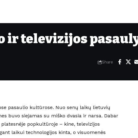
o ir televizijos pasaul
Share
iriose pasaulio kultūrose. Nuo senų laikų lietuvių
 nes buvo siejamas su miško dvasia ir narsa. Dabar
 platesnėje popkultūroje – kine, televizijos
ėgant laikui technologijos kinta, o visuomenės