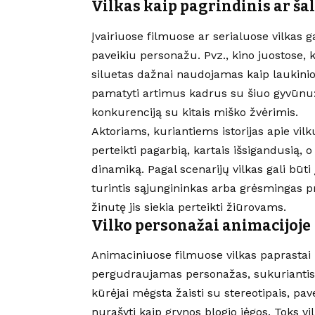
Vilkas kaip pagrindinis ar ša
Įvairiuose filmuose ar serialuose vilkas ga
paveikiu personažu. Pvz., kino juostose, 
siluetas dažnai naudojamas kaip laukinio 
pamatyti artimus kadrus su šiuo gyvūnu
konkurenciją su kitais miško žvėrimis.
Aktoriams, kuriantiems istorijas apie vilk
perteikti pagarbią, kartais išsigandusią, o
dinamiką. Pagal scenarijų vilkas gali būti
turintis sąjungininkas arba grėsmingas pri
žinutę jis siekia perteikti žiūrovams.
Vilko personažai animacijoje
Animaciniuose filmuose vilkas paprastai 
pergudraujamas personažas, sukuriantis 
kūrėjai mėgsta žaisti su stereotipais, p
nurašyti kaip grynos blogio jėgos. Toks vil