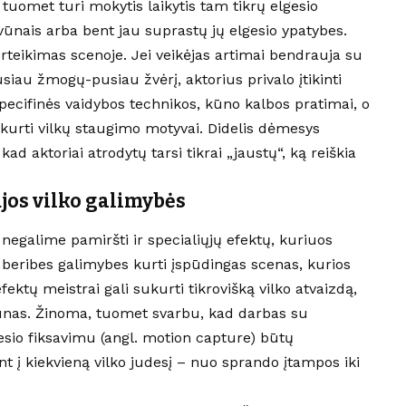
i tuomet turi mokytis laikytis tam tikrų elgesio
vūnais arba bent jau suprastų jų elgesio ypatybes.
rteikimas scenoje. Jei veikėjas artimai bendrauja su
usiau žmogų-pusiau žvėrį, aktorius privalo įtikinti
ecifinės vaidybos technikos, kūno kalbos pratimai, o
tkurti vilkų staugimo motyvai. Didelis dėmesys
kad aktoriai atrodytų tarsi tikrai „jaustų“, ką reiškia
jos vilko galimybės
, negalime pamiršti ir specialiųjų efektų, kuriuos
a beribes galimybes kurti įspūdingas scenas, kurios
efektų meistrai gali sukurti tikrovišką vilko atvaizdą,
vūnas. Žinoma, tuomet svarbu, kad darbas su
esio fiksavimu (angl. motion capture) būtų
ant į kiekvieną vilko judesį – nuo sprando įtampos iki