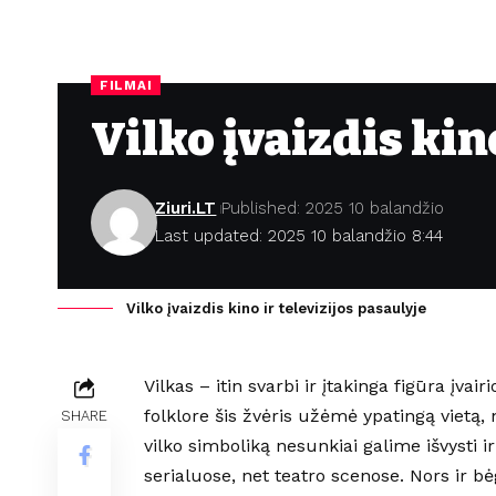
FILMAI
Vilko įvaizdis kin
Ziuri.LT
Published: 2025 10 balandžio
Last updated: 2025 10 balandžio 8:44
Vilko įvaizdis kino ir televizijos pasaulyje
Vilkas – itin svarbi ir įtakinga figūra įva
folklore šis žvėris užėmė ypatingą vietą,
SHARE
vilko simboliką nesunkiai galime išvysti ir
serialuose, net teatro scenose. Nors ir b