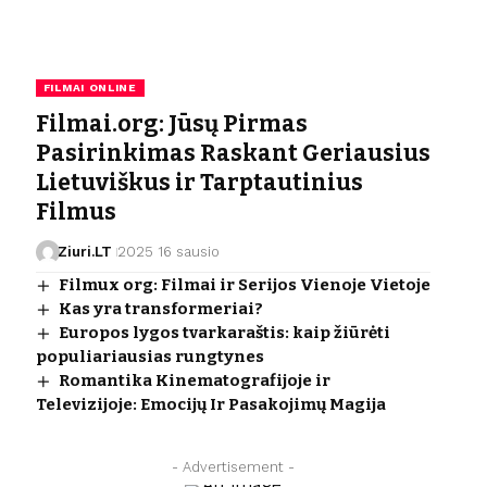
FILMAI ONLINE
Filmai.org: Jūsų Pirmas
Pasirinkimas Raskant Geriausius
Lietuviškus ir Tarptautinius
Filmus
Ziuri.LT
2025 16 sausio
Filmux org: Filmai ir Serijos Vienoje Vietoje
Kas yra transformeriai?
Europos lygos tvarkaraštis: kaip žiūrėti
populiariausias rungtynes
Romantika Kinematografijoje ir
Televizijoje: Emocijų Ir Pasakojimų Magija
- Advertisement -