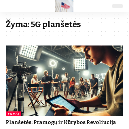
Žyma:
5G planšetės
FILMAI
Planšetės: Pramogų ir Kūrybos Revoliucija