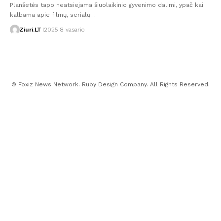
Planšetės tapo neatsiejama šiuolaikinio gyvenimo dalimi, ypač kai
kalbama apie filmų, serialų…
Ziuri.LT
2025 8 vasario
© Foxiz News Network. Ruby Design Company. All Rights Reserved.