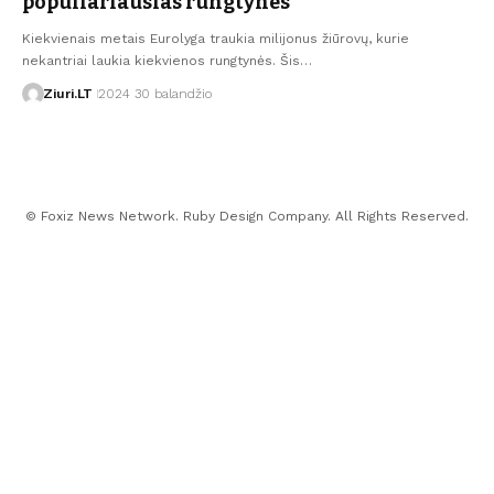
populiariausias rungtynes
Kiekvienais metais Eurolyga traukia milijonus žiūrovų, kurie
nekantriai laukia kiekvienos rungtynės. Šis…
Ziuri.LT
2024 30 balandžio
© Foxiz News Network. Ruby Design Company. All Rights Reserved.