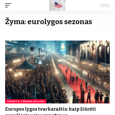
Žyma:
eurolygos sezonas
SPORTO TRANSLIACIJOS
Europos lygos tvarkaraštis: kaip žiūrėti