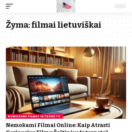
Žyma:
filmai lietuviškai
NEMOKAMI FILMAI INTERNETE
Nemokami Filmai Online: Kaip Atrasti