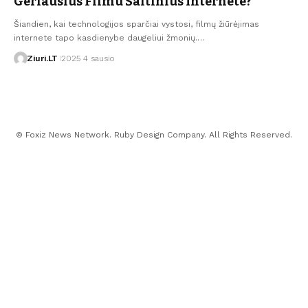
Geriausius Filmu Šaltinius Internete?
Šiandien, kai technologijos sparčiai vystosi, filmų žiūrėjimas
internete tapo kasdienybe daugeliui žmonių.…
Ziuri.LT
2025 4 sausio
© Foxiz News Network. Ruby Design Company. All Rights Reserved.