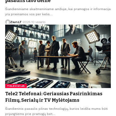
pasaulis tavo delne
Šiandieniniame skaitmeniniame amžiuje, kai pramogos ir informacija
yra prieinamos vos per kelis…
Ziuri.LT
2025 10 vasario
TELEVIZIJA
Tele2 Telefonai: Geriausias Pasirinkimas
Filmų, Serialų ir TV Mylėtojams
Šiandieninis pasaulis pilnas technologijų, kurios leidžia mums būti
prijungtiems prie pramogų bet…