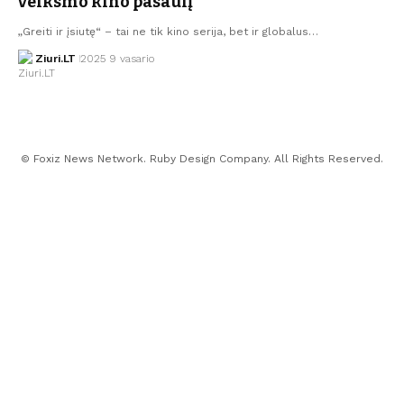
veiksmo kino pasaulį
„Greiti ir įsiutę“ – tai ne tik kino serija, bet ir globalus…
Ziuri.LT
2025 9 vasario
© Foxiz News Network. Ruby Design Company. All Rights Reserved.