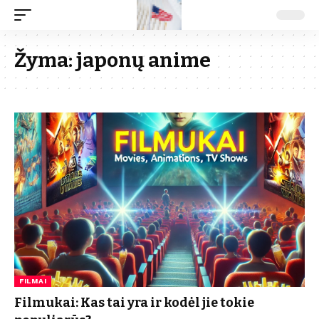
Žyma:
japonų anime
FILMAI
Filmukai: Kas tai yra ir kodėl jie tokie