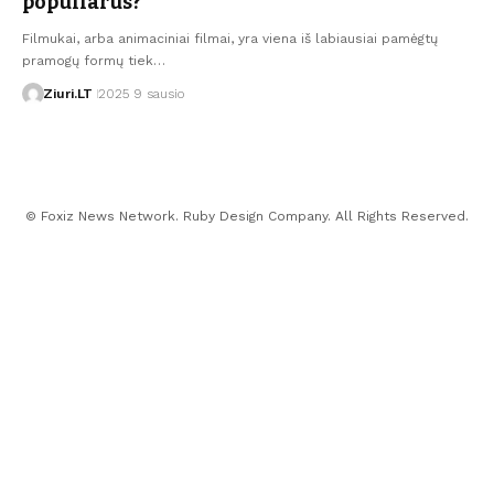
populiarūs?
Filmukai, arba animaciniai filmai, yra viena iš labiausiai pamėgtų
pramogų formų tiek…
Ziuri.LT
2025 9 sausio
© Foxiz News Network. Ruby Design Company. All Rights Reserved.