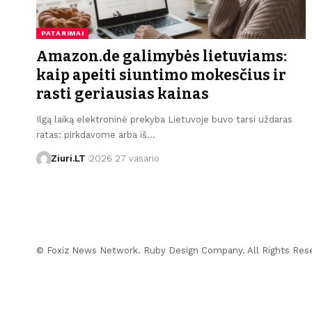
PATARIMAI
Amazon.de galimybės lietuviams:
kaip apeiti siuntimo mokesčius ir
rasti geriausias kainas
Ilgą laiką elektroninė prekyba Lietuvoje buvo tarsi uždaras
ratas: pirkdavome arba iš…
Ziuri.LT
2026 27 vasario
© Foxiz News Network. Ruby Design Company. All Rights Res