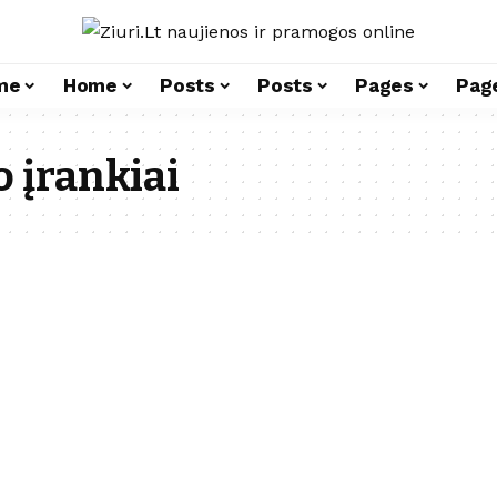
me
Home
Posts
Posts
Pages
Pag
 įrankiai