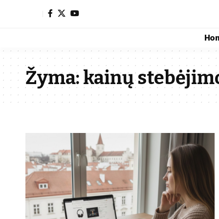
Ho
Žyma:
kainų stebėjimo