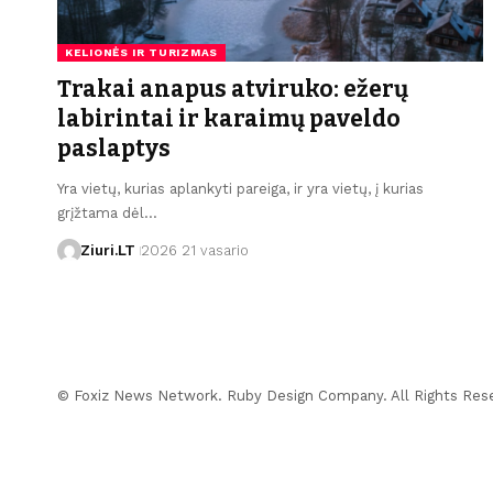
KELIONĖS IR TURIZMAS
Trakai anapus atviruko: ežerų
labirintai ir karaimų paveldo
paslaptys
Yra vietų, kurias aplankyti pareiga, ir yra vietų, į kurias
grįžtama dėl…
Ziuri.LT
2026 21 vasario
© Foxiz News Network. Ruby Design Company. All Rights Res