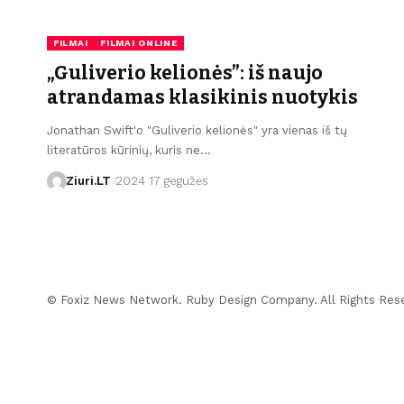
FILMAI
FILMAI ONLINE
„Guliverio kelionės”: iš naujo
atrandamas klasikinis nuotykis
Jonathan Swift'o "Guliverio kelionės" yra vienas iš tų
literatūros kūrinių, kuris ne…
Ziuri.LT
2024 17 gegužės
© Foxiz News Network. Ruby Design Company. All Rights Res