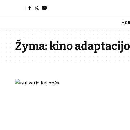
Ho
Žyma:
kino adaptacij