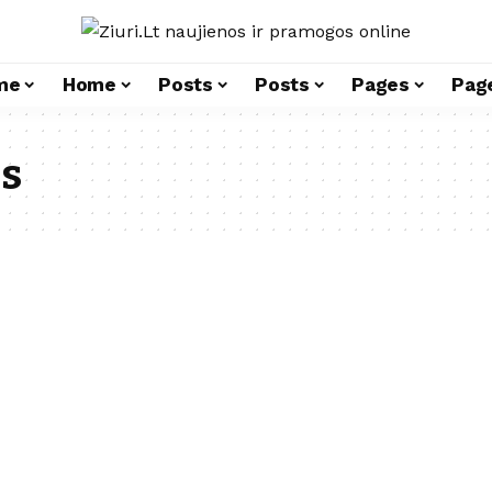
me
Home
Posts
Posts
Pages
Pag
os