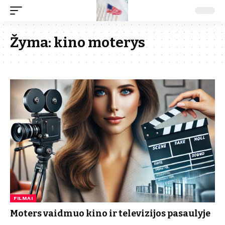
Žyma:
kino moterys
FILMAI
Moters vaidmuo kino ir televizijos pasaulyje