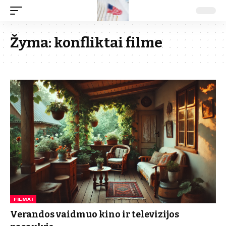
Žyma:
konfliktai filme
FILMAI
Verandos vaidmuo kino ir televizijos