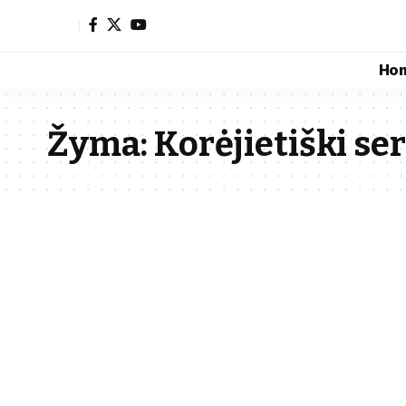
Ho
Žyma:
Korėjietiški se