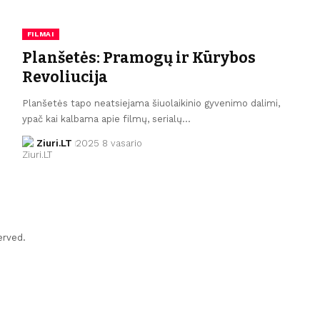
FILMAI
Planšetės: Pramogų ir Kūrybos
Revoliucija
Planšetės tapo neatsiejama šiuolaikinio gyvenimo dalimi,
ypač kai kalbama apie filmų, serialų…
Ziuri.LT
2025 8 vasario
erved.