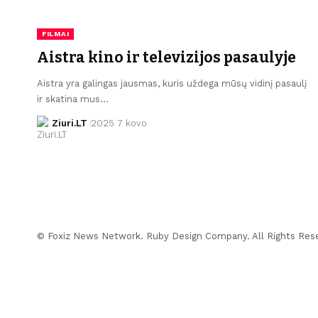
FILMAI
Aistra kino ir televizijos pasaulyje
Aistra yra galingas jausmas, kuris uždega mūsų vidinį pasaulį
ir skatina mus…
Ziuri.LT
2025 7 kovo
© Foxiz News Network. Ruby Design Company. All Rights Res