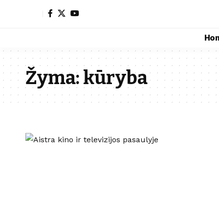
Ho
Žyma:
kūryba