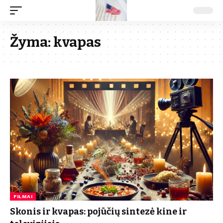
Žyma:
kvapas
FILMAI
Skonis ir kvapas: pojūčių sintezė kine ir