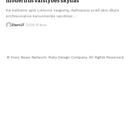
modernus valstybės skydas
Kai kalbame apie Lietuvos saugumą, dažniausiai prieš akis iškyla
profesionalios kariuomenės vaizdinys:…
Ziuri.LT
2026 15 kovo
© Foxiz News Network. Ruby Design Company. All Rights Reserved.