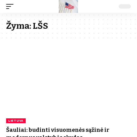
Žyma:
LŠS
LIETUVA
Šauliai: budinti visuomenės sąžinė ir