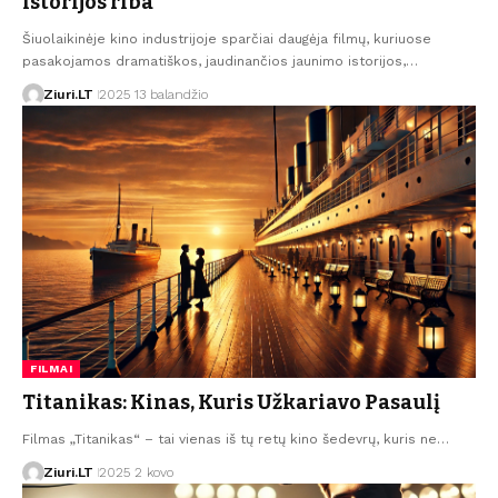
istorijos riba
Šiuolaikinėje kino industrijoje sparčiai daugėja filmų, kuriuose
pasakojamos dramatiškos, jaudinančios jaunimo istorijos,…
Ziuri.LT
2025 13 balandžio
FILMAI
Titanikas: Kinas, Kuris Užkariavo Pasaulį
Filmas „Titanikas“ – tai vienas iš tų retų kino šedevrų, kuris ne…
Ziuri.LT
2025 2 kovo