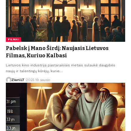
FILMAI
Pabelsk į Mano Širdį: Naujasis Lietuvos
Filmas, Kuriuo Kalbasi
Lietuvos kino industrija pastaraisiais metais sulaukė daugybės
naujų ir talentingų kūrėjų, kurie…
Ziuri.LT
2025 19 sausio