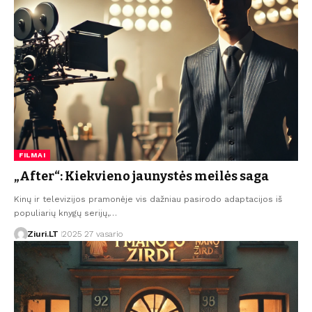
FILMAI
„After“: Kiekvieno jaunystės meilės saga
Kinų ir televizijos pramonėje vis dažniau pasirodo adaptacijos iš
populiarių knygų serijų,…
Ziuri.LT
2025 27 vasario