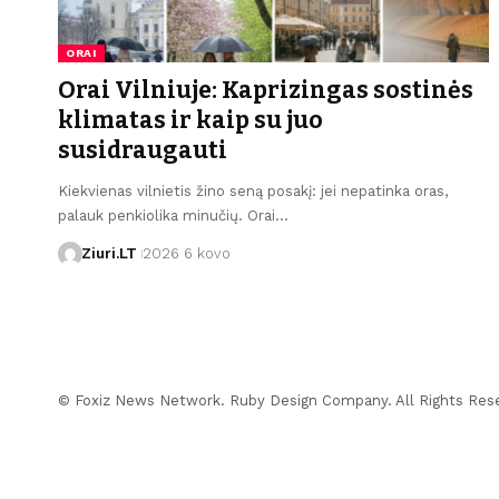
ORAI
Orai Vilniuje: Kaprizingas sostinės
klimatas ir kaip su juo
susidraugauti
Kiekvienas vilnietis žino seną posakį: jei nepatinka oras,
palauk penkiolika minučių. Orai…
Ziuri.LT
2026 6 kovo
© Foxiz News Network. Ruby Design Company. All Rights Res