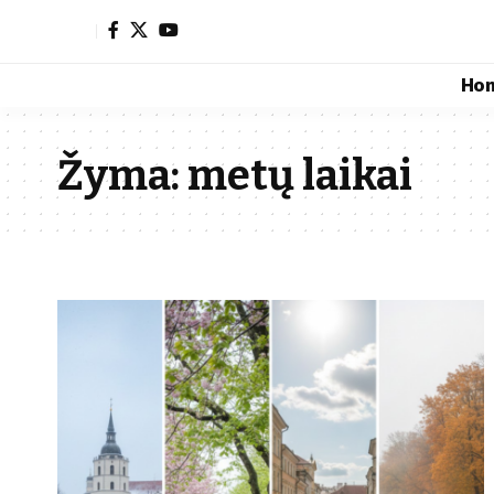
Ho
Žyma:
metų laikai