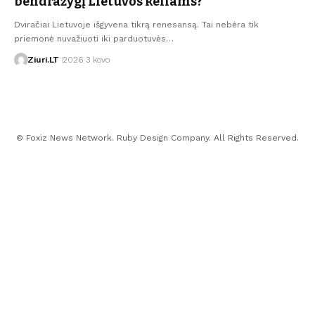
bendražygį Lietuvos keliams?
Dviračiai Lietuvoje išgyvena tikrą renesansą. Tai nebėra tik
priemonė nuvažiuoti iki parduotuvės…
Ziuri.LT
2026 3 kovo
© Foxiz News Network. Ruby Design Company. All Rights Reserved.