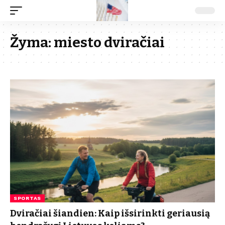
Žyma:
miesto dviračiai
SPORTAS
Dviračiai šiandien: Kaip išsirinkti geriausią