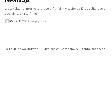
revoliucija
Lietuviškame interneto erdvėje filmai.in yra vienas iš populiariausių
svetainių, skirtų filmų ir…
Ziuri.LT
2024 24 gegužės
© Foxiz News Network. Ruby Design Company. All Rights Reserved.