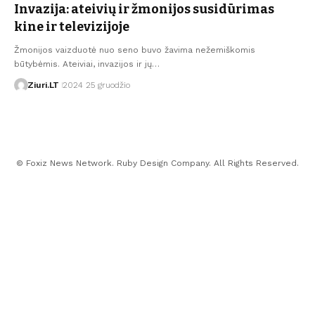
Invazija: ateivių ir žmonijos susidūrimas
kine ir televizijoje
Žmonijos vaizduotė nuo seno buvo žavima nežemiškomis
būtybėmis. Ateiviai, invazijos ir jų…
Ziuri.LT
2024 25 gruodžio
© Foxiz News Network. Ruby Design Company. All Rights Reserved.