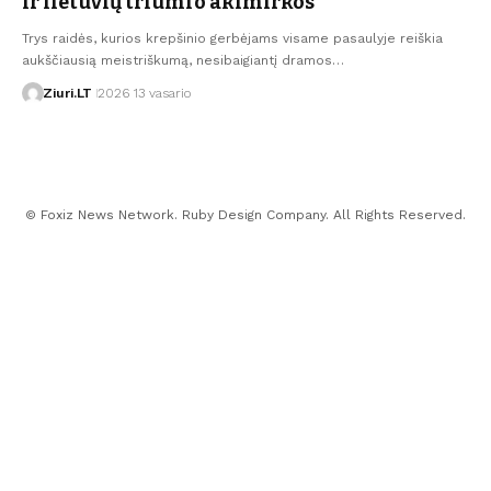
ir lietuvių triumfo akimirkos
Trys raidės, kurios krepšinio gerbėjams visame pasaulyje reiškia
aukščiausią meistriškumą, nesibaigiantį dramos…
Ziuri.LT
2026 13 vasario
© Foxiz News Network. Ruby Design Company. All Rights Reserved.