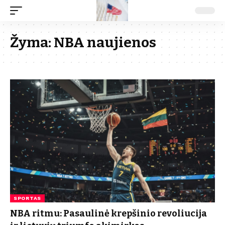
Žyma:
NBA naujienos
SPORTAS
NBA ritmu: Pasaulinė krepšinio revoliucija