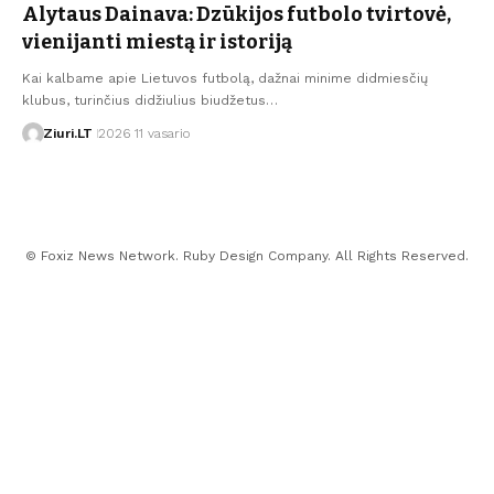
Alytaus Dainava: Dzūkijos futbolo tvirtovė,
vienijanti miestą ir istoriją
Kai kalbame apie Lietuvos futbolą, dažnai minime didmiesčių
klubus, turinčius didžiulius biudžetus…
Ziuri.LT
2026 11 vasario
© Foxiz News Network. Ruby Design Company. All Rights Reserved.