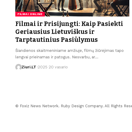
FILMAI ONLINE
Filmai ir Prisijungti: Kaip Pasiekti
Geriausius Lietuviškus ir
Tarptautinius Pasiūlymus
Šiandienos skaitmeniniame amžiuje, filmų žiūrėjimas tapo
lengvai prieinamas ir patogus. Nesvarbu, ar…
Ziuri.LT
2025 20 vasario
© Foxiz News Network. Ruby Design Company. All Rights Res