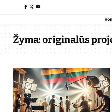
Ho
Žyma:
originalūs proj