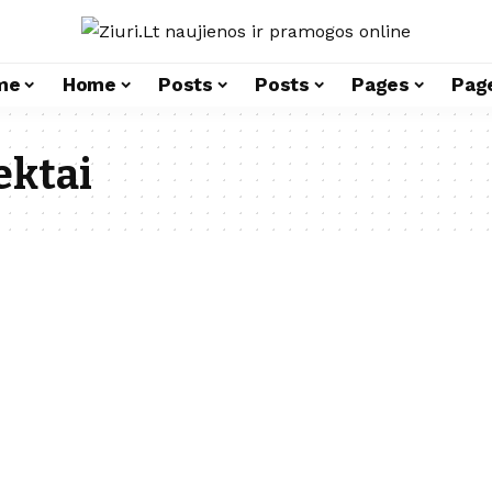
me
Home
Posts
Posts
Pages
Pag
ektai