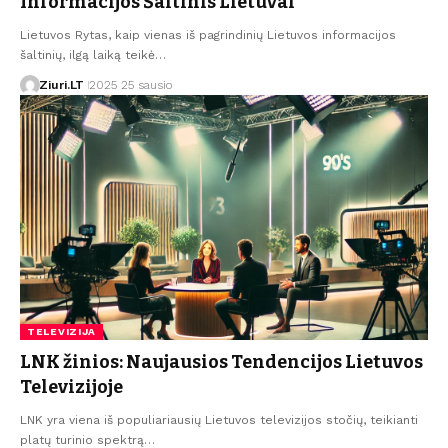
Informacijos Šaltinis Lietuvai
Lietuvos Rytas, kaip vienas iš pagrindinių Lietuvos informacijos
šaltinių, ilgą laiką teikė…
Ziuri.LT
2025 25 sausio
TELEVIZIJA
LNK žinios: Naujausios Tendencijos Lietuvos
Televizijoje
LNK yra viena iš populiariausių Lietuvos televizijos stočių, teikianti
platų turinio spektrą…