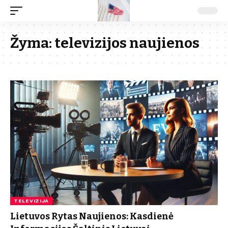
Žyma:
televizijos naujienos
TELEVIZIJA
Lietuvos Rytas Naujienos: Kasdienė