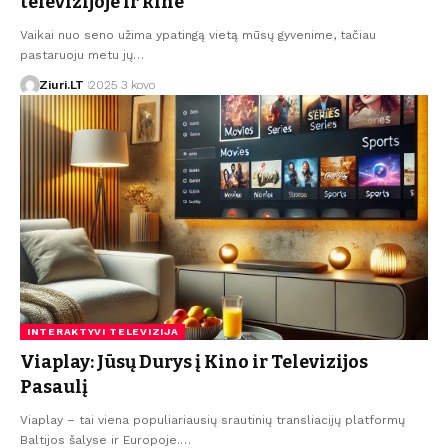
televizijoje ir kine
Vaikai nuo seno užima ypatingą vietą mūsų gyvenime, tačiau
pastaruoju metu jų…
Ziuri.LT
2025 3 kovo
INTERAKTYVI TELEVIZIJA
Viaplay: Jūsų Durys į Kino ir Televizijos
Pasaulį
Viaplay – tai viena populiariausių srautinių transliacijų platformų
Baltijos šalyse ir Europoje.…