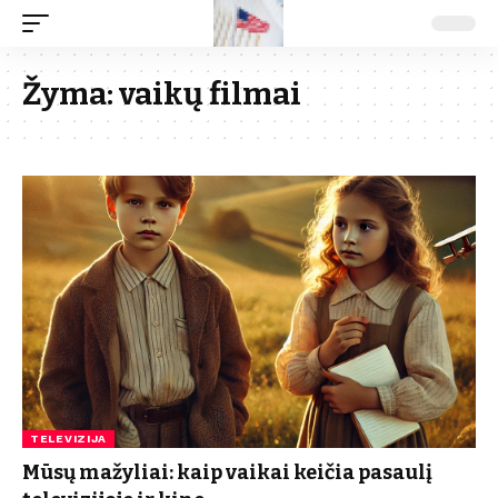
Žyma:
vaikų filmai
TELEVIZIJA
Mūsų mažyliai: kaip vaikai keičia pasaulį