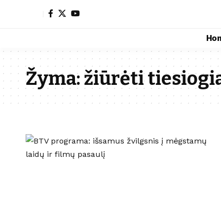
Ho
Žyma:
žiūrėti tiesiogi