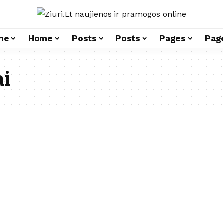
me
Home
Posts
Posts
Pages
Pag
ai