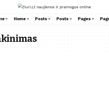
me
Home
Posts
Posts
Pages
Pag
nkinimas