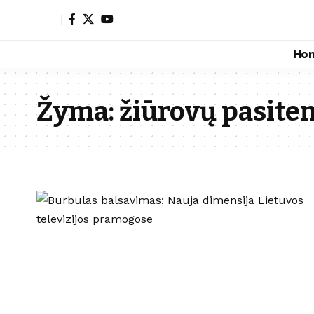
Ho
Žyma:
žiūrovų pasite