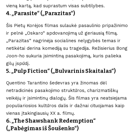
vieną kartą, kad suprastum visas subtilybes.
4. „Parasite“ („Parazitas“)
Šis Pietų Korėjos filmas sulaukė pasaulinio pripažinimo
ir pelnė „Oskaro“ apdovanojimą už geriausią filmą.
„Parazitas“ nagrinėja socialines nelygybės temas ir
netikėtai derina komediją su tragedija. Režisierius Bong
Joon-ho sukuria įsimintiną pasakojimą, kuris palieka
gilų įspūdį.
5. „Pulp Fiction“ („Bulvarinis Skaitalas“)
Quentino Tarantino šedevras yra žinomas dėl
netradicinės pasakojimo struktūros, charizmatiškų
veikėjų ir įsimintinų dialogų. Šis filmas yra neatsiejama
populiariosios kultūros dalis ir dažnai cituojamas kaip
vienas įtakingiausių XX a. filmų.
6. „The Shawshank Redemption“
(„Pabėgimas iš Šoušenko“)