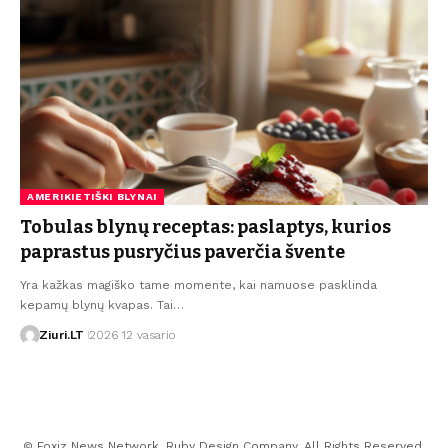
AMERIKIETIŠKI BLYNAI
Tobulas blynų receptas: paslaptys, kurios
paprastus pusryčius paverčia švente
Yra kažkas magiško tame momente, kai namuose pasklinda
kepamų blynų kvapas. Tai…
Ziuri.LT
2026 12 vasario
© Foxiz News Network. Ruby Design Company. All Rights Reserved.