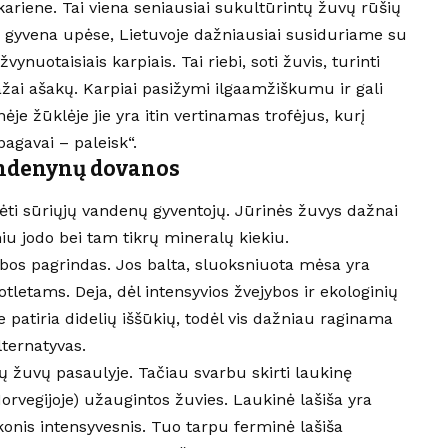
kariene. Tai viena seniausiai sukultūrintų žuvų rūšių
i) gyvena upėse, Lietuvoje dažniausiai susiduriame su
ynuotaisiais karpiais. Tai riebi, soti žuvis, turinti
ai ašakų. Karpiai pasižymi ilgaamžiškumu ir gali
ėje žūklėje jie yra itin vertinamas trofėjus, kurį
agavai – paleisk“.
vandenynų dovanos
ti sūriųjų vandenų gyventojų. Jūrinės žuvys dažnai
iu jodo bei tam tikrų mineralų kiekiu.
jybos pagrindas. Jos balta, sluoksniuota mėsa yra
otletams. Deja, dėl intensyvios žvejybos ir ekologinių
e patiria didelių iššūkių, todėl vis dažniau raginama
lternatyvas.
ų žuvų pasaulyje. Tačiau svarbu skirti laukinę
Norvegijoje) užaugintos žuvies. Laukinė lašiša yra
skonis intensyvesnis. Tuo tarpu ferminė lašiša