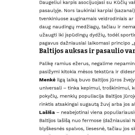
Daugeliui karpis asocijuojasi su Kūčių va
pasaulyje. Nors laukiniai karpiai (sazana
tvenkiniuose auginamais veidrodiniais ar žv
daug naudingų medžiagų, tačiau ir nemaž
užaugti iki įspūdingų dydžių, todėl sportin
pagavus dažniausiai laikomasi principo „p
Baltijos auksas ir pasaulio 
Palikę ramius ežerus, negalime nepaminė
pasižymi kitokia mėsos tekstūra ir didesn
Menkė
ilgą laiką buvo Baltijos jūros žve
universali – tinka kepimui, troškinimui, k
pokyčių, menkių populiacija Baltijos jūroj
rinktis atsakingai sugautą žuvį arba jos a
Lašiša
– neabejotinai viena populiariausi
Baltijos lašišą nuo fermose (dažniausiai 
blyškesnės spalvos, liesesnė, tačiau jos 