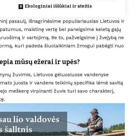
Ekologiniai iššūkiai ir ateitis
nį pasaulį, išnagrinėsime populiariausias Lietuvos ir
 ypatumus, maistinę vertę bei paneigsime keletą gajų
aruošimą ir vartojimą. Be to, pažvelgsime į žvejybą ne
os formą, kuri padeda šiuolaikiniam žmogui pabėgti nuo
epia mūsų ežerai ir upės?
nynų žuvimis, Lietuvos gėluosiuose vandenyse
imato juosta ir vandens telkinių specifika lėmė savitą
jo meškerę virpinanti žuvis turi savo charakterį,
tę.