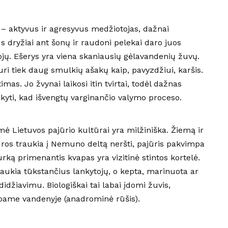
s – aktyvus ir agresyvus medžiotojas, dažnai
 dryžiai ant šonų ir raudoni pelekai daro juos
jų. Ešerys yra viena skaniausių gėlavandenių žuvų.
turi tiek daug smulkių ašakų kaip, pavyzdžiui, karšis.
imas. Jo žvynai laikosi itin tvirtai, todėl dažnas
ūkyti, kad išvengtų varginančio valymo proceso.
mė Lietuvos pajūrio kultūrai yra milžiniška. Žiemą ir
 jūros traukia į Nemuno deltą neršti, pajūris pakvimpa
gurką primenantis kvapas yra vizitinė stintos kortelė.
raukia tūkstančius lankytojų, o kepta, marinuota ar
didžiavimu. Biologiškai tai labai įdomi žuvis,
gėloame vandenyje (anadrominė rūšis).