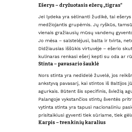
Ešerys – dryžuotasis ežerų „tigras“
Jei lydeka yra sėlinanti žudikė, tai ešery
medžiojantis grupėmis. Jų ryškūs, tamsūs
vienais gražiausių mūsų vandenų gyvento
Jo mėsa – salstelėjusi, balta ir tvirta, ne
Didžiausias iššūkis virtuvėje – ešerio skut
kulinaras renkasi ešerį kepti su oda ar r
Stinta – pavasario šauklė
Nors stinta yra nedidelė žuvelė, jos reikš
ankstyvą pavasarį, kai stintos iš Baltijos
agurkais. Būtent šis specifinis, šviežią a
Palangoje vykstančios stintų šventės prit
vytinta stinta yra tapusi nacionaliniu pasi
prisitaikiusi gyventi tiek sūriame, tiek 
Karpis – tvenkinių karalius