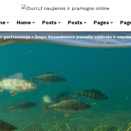
me
Home
Posts
Posts
Pages
Pag
ir gastronomija
>
Žuvys: Povandeninio pasaulio valdovės ir nepak