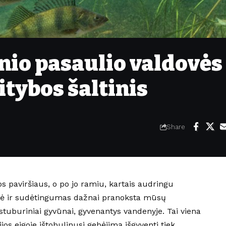
io pasaulio valdovės 
tybos šaltinis
Share
 paviršiaus, o po jo ramiu, kartais audringu
ovė ir sudėtingumas dažnai pranoksta mūsų
 stuburiniai gyvūnai, gyvenantys vandenyje. Tai viena
os eigoje ištobulinusi gebėjimą išgyventi tiek