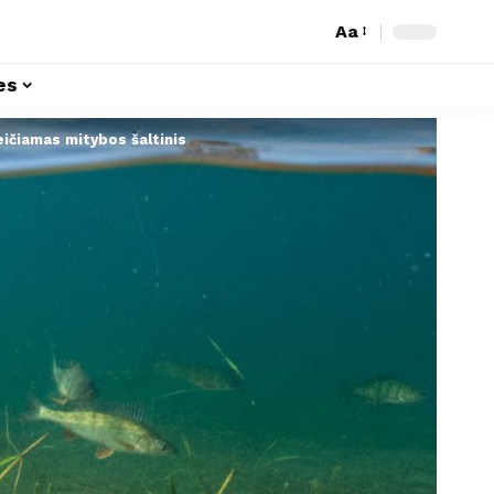
Aa
es
eičiamas mitybos šaltinis