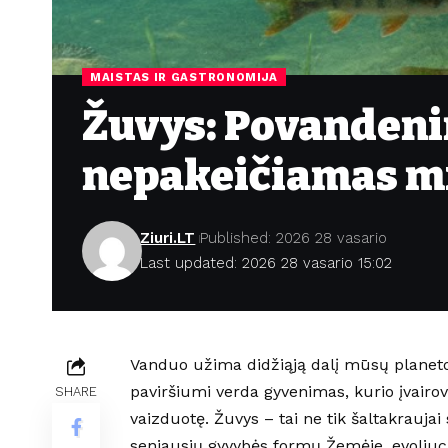
MAISTAS IR GASTRONOMIJA
Žuvys: Povandenin
nepakeičiamas mi
Ziuri.LT
Published: 2026 28 vasario
Last updated: 2026 28 vasario 15:02
Vanduo užima didžiąją dalį mūsų planetos
paviršiumi verda gyvenimas, kurio įvair
SHARE
vaizduotę. Žuvys – tai ne tik šaltakraujai
seniausių gyvybės formų Žemėje, evoliucij