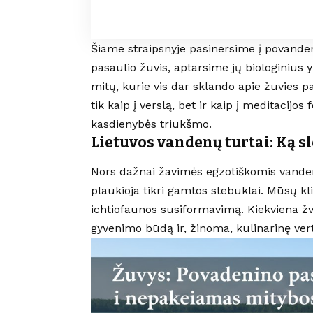
Šiame straipsnyje pasinersime į povandeni
pasaulio žuvis, aptarsime jų biologinius
mitų, kurie vis dar sklando apie žuvies p
tik kaip į verslą, bet ir kaip į meditacij
kasdienybės triukšmo.
Lietuvos vandenų turtai: Ką sl
Nors dažnai žavimės egzotiškomis vande
plaukioja tikri gamtos stebuklai. Mūsų kl
ichtiofaunos susiformavimą. Kiekviena žve
gyvenimo būdą ir, žinoma, kulinarinę ver