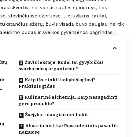
asiskverbia nei vienas saulės spindulys, tiek
e, stovinčiuose ežeruose. Lietuviams, tautai,
ai tūkstančius ežerų, žuvis visada buvo daugiau nei tik
 praleidimo būdas ir sveikos gyvensenos pagrindas.
mūsų
Žuvis lėkštėje: Kodėl tai gyvybiškai
svarbu mūsų organizmui?
nė
Kaip išsirinkti kokybišką žuvį?
Praktinis gidas
“
Kulinarinė alchemija: Kaip nesugadinti
gero produkto?
Žvejyba – daugiau nei hobis
nų
Akvariumistika: Povandeninis pasaulis
namuose