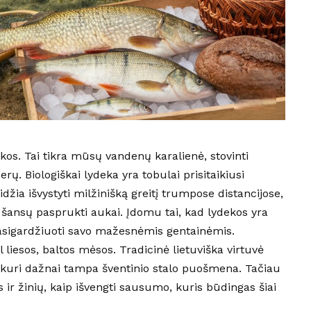
ekos. Tai tikra mūsų vandenų karalienė, stovinti
ų. Biologiškai lydeka yra tobulai prisitaikiusi
žia išvystyti milžinišką greitį trumpose distancijose,
 šansų pasprukti aukai. Įdomu tai, kad lydekos yra
asigardžiuoti savo mažesnėmis gentainėmis.
 liesos, baltos mėsos. Tradicinė lietuviška virtuvė
 kuri dažnai tampa šventinio stalo puošmena. Tačiau
s ir žinių, kaip išvengti sausumo, kuris būdingas šiai