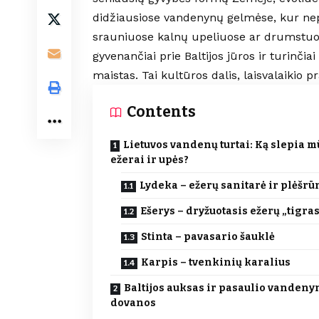
didžiausiose vandenynų gelmėse, kur nepr
srauniuose kalnų upeliuose ar drumstuos
gyvenančiai prie Baltijos jūros ir turinči
maistas. Tai kultūros dalis, laisvalaikio
Contents
Lietuvos vandenų turtai: Ką slepia 
ežerai ir upės?
Lydeka – ežerų sanitarė ir plėšrū
Ešerys – dryžuotasis ežerų „tigras
Stinta – pavasario šauklė
Karpis – tvenkinių karalius
Baltijos auksas ir pasaulio vandeny
dovanos