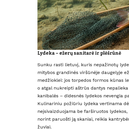
Lydeka – ežerų sanitarė ir plėšrūnė
Sunku rasti lietuvį, kuris nepažinotų lyd
mitybos grandinės viršūnėje daugelyje ežer
medžioklei: jos torpedos formos kūnas leid
o atgal nukreipti aštrūs dantys nepalieka
kanibalės – didesnės lydekos nevengia p
Kulinariniu požiūriu lydeka vertinama dėl
neįsivaizduojama be farširuotos lydekos,
norint paruošti ją skaniai, reikia kantrybė
žuviai.