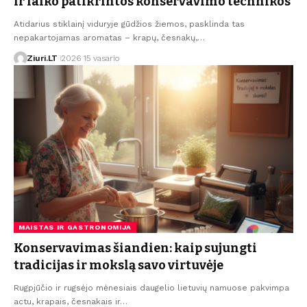
ir laiko patikrintos konservavimo technikos
Atidarius stiklainį viduryje gūdžios žiemos, pasklinda tas
nepakartojamas aromatas – krapų, česnakų,…
Ziuri.LT
2026 15 vasario
MAISTAS IR GASTRONOMIJA
Konservavimas šiandien: kaip sujungti
tradicijas ir mokslą savo virtuvėje
Rugpjūčio ir rugsėjo mėnesiais daugelio lietuvių namuose pakvimpa
actu, krapais, česnakais ir…