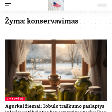
Žyma:
konservavimas
VIRTUVĖJE
Agurkai žiemai: Tobulo traškumo paslaptys