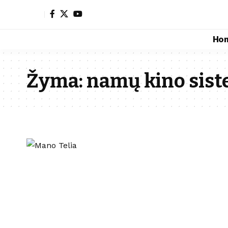
Ho
Žyma:
namų kino sis