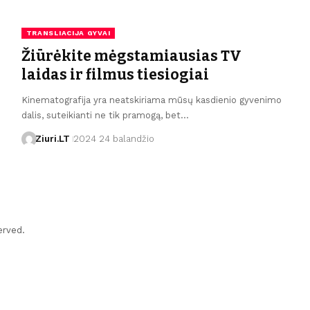
TRANSLIACIJA GYVAI
Žiūrėkite mėgstamiausias TV
laidas ir filmus tiesiogiai
Kinematografija yra neatskiriama mūsų kasdienio gyvenimo
dalis, suteikianti ne tik pramogą, bet…
Ziuri.LT
2024 24 balandžio
erved.