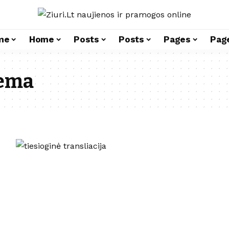
me
Home
Posts
Posts
Pages
Pag
tema