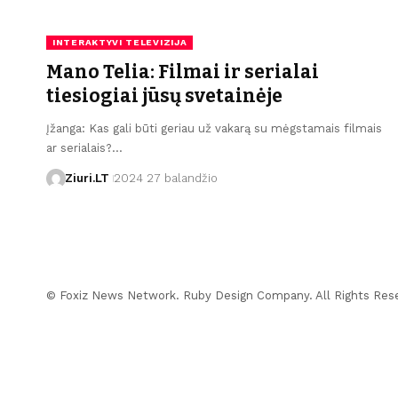
INTERAKTYVI TELEVIZIJA
Mano Telia: Filmai ir serialai
tiesiogiai jūsų svetainėje
Įžanga: Kas gali būti geriau už vakarą su mėgstamais filmais
ar serialais?…
Ziuri.LT
2024 27 balandžio
© Foxiz News Network. Ruby Design Company. All Rights Res