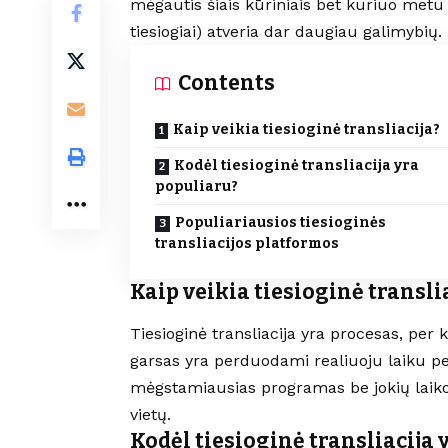
mėgautis šiais kūriniais bet kuriuo metu ir
tiesiogiai) atveria dar daugiau galimybių.
Contents
Kaip veikia tiesioginė transliacija?
Kodėl tiesioginė transliacija yra
populiaru?
Populiariausios tiesioginės
transliacijos platformos
Kaip veikia tiesioginė transli
Tiesioginė transliacija yra procesas, per ku
garsas yra perduodami realiuoju laiku pe
mėgstamiausias programas be jokių laiko de
vietų.
Kodėl tiesioginė transliacija 