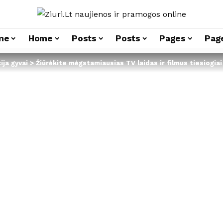
me
Home
Posts
Posts
Pages
Pag
ija gyvai
>
Žiūrėkite mėgstamiausias TV laidas ir filmus tiesiogiai