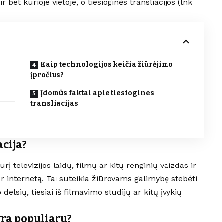
 bet kurioje vietoje, o tiesioginės transliacijos (lnk
Kaip technologijos keičia žiūrėjimo
įpročius?
Įdomūs faktai apie tiesiogines
transliacijas
acija?
rį televizijos laidų, filmų ar kitų renginių vaizdas ir
r internetą. Tai suteikia žiūrovams galimybę stebėti
lsių, tiesiai iš filmavimo studijų ar kitų įvykių
yra populiaru?