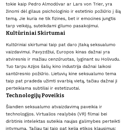
tokie kaip Pedro Almodóvar ar Lars von Trier, yra
žinomi dėl gilaus psichologinio ir estetinio požiūrio į šią
temą. Jie kuria ne tik fizines, bet ir emocines jungtis
tarp veikėjų, suteikdami gilumo pasakojimui.
Kultūriniai Skirtumai
Kultūriniai skirtumai taip pat daro įtaką seksualumo
vaizdavimui. Pavyzdžiui, Europos kinas dažnai yra
atviresnis ir mažiau cenzūruotas, lyginant su Holivudu.
Tuo tarpu Azijos šalių kino industrija dažnai laikosi
santūresnio požiūrio. Lietuvių kine seksualumo tema
taip pat pradeda užimti svarbią vietą, tačiau dažnai ji
perteikiama subtiliai ir estetizuotai.
Technologijų Poveikis
Šiandien seksualumo atvaizdavimą paveikia ir
technologijos. Virtualios realybės (VR) filmai bei
dirbtinis intelektas suteikia naujas galimybes perteikti
intymumą. Tačiau tai taip pat kelia etikos klausimus: