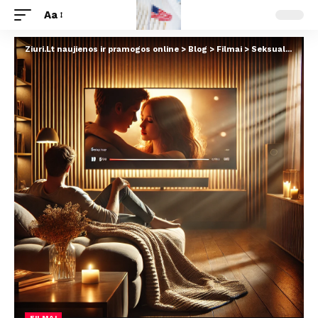
Aa
Ziuri.Lt naujienos ir pramogos online
>
Blog
>
Filmai
>
Seksualumas Kine ir Televizijoje: Nauja Epocha
FILMAI