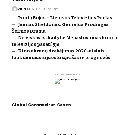
Ziuri.LT
2025 30 sausio
Ponių Rojus – Lietuvos Televizijos Perlas
Jaunas Sheldonas: Genialus Prodiagas
Šeimos Drama
Ne viskas išskaityta: Nepastovumas kino ir
televizijos pasaulyje
Kino ekranų drebėjimas 2026-aisiais:
laukiamiausių juostų sąrašas ir prognozės
- Advertisement -
Global Coronavirus Cases