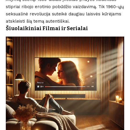
stipriai ribojo erotinio pobūdžio vaizdavimą. Tik 1960-ųjų
seksualinė revoliucija suteikė daugiau laisvės kūrėjams
atskleisti šią temą autentiškai.
Šiuolaikiniai Filmai ir Serialai