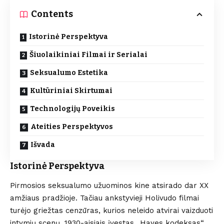
Contents
Istorinė Perspektyva
Šiuolaikiniai Filmai ir Serialai
Seksualumo Estetika
Kultūriniai Skirtumai
Technologijų Poveikis
Ateities Perspektyvos
Išvada
Istorinė Perspektyva
Pirmosios seksualumo užuominos kine atsirado dar XX
amžiaus pradžioje. Tačiau ankstyvieji Holivudo filmai
turėjo griežtas cenzūras, kurios neleido atvirai vaizduoti
intymių scenų. 1930-aisiais įvestas „Hayes kodeksas“