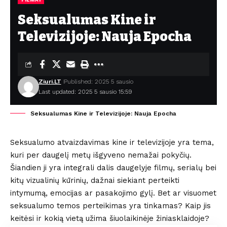
Seksualumas Kine ir
Televizijoje: Nauja Epocha
Ziuri.LT
Published: 2025 5 sausio
Last updated: 2025 5 sausio 15:59
Seksualumas Kine ir Televizijoje: Nauja Epocha
Seksualumo atvaizdavimas kine ir televizijoje yra tema,
kuri per daugelį metų išgyveno nemažai pokyčių.
Šiandien ji yra integrali dalis daugelyje filmų, serialų bei
kitų vizualinių kūrinių, dažnai siekiant perteikti
intymumą, emocijas ar pasakojimo gylį. Bet ar visuomet
seksualumo temos perteikimas yra tinkamas? Kaip jis
keitėsi ir kokią vietą užima šiuolaikinėje žiniasklaidoje?