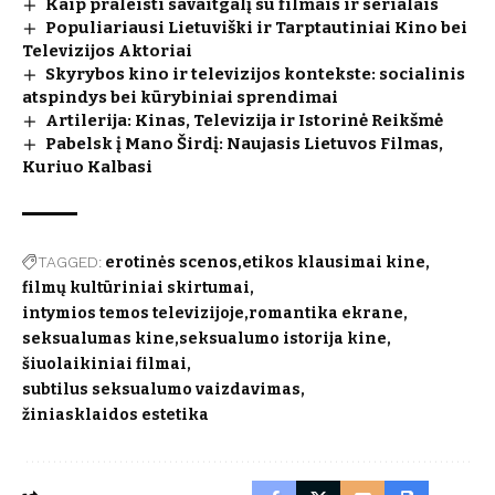
Kaip praleisti savaitgalį su filmais ir serialais
Populiariausi Lietuviški ir Tarptautiniai Kino bei
Televizijos Aktoriai
Skyrybos kino ir televizijos kontekste: socialinis
atspindys bei kūrybiniai sprendimai
Artilerija: Kinas, Televizija ir Istorinė Reikšmė
Pabelsk į Mano Širdį: Naujasis Lietuvos Filmas,
Kuriuo Kalbasi
TAGGED:
erotinės scenos
etikos klausimai kine
filmų kultūriniai skirtumai
intymios temos televizijoje
romantika ekrane
seksualumas kine
seksualumo istorija kine
šiuolaikiniai filmai
subtilus seksualumo vaizdavimas
žiniasklaidos estetika