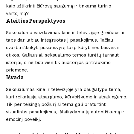
kaip užtikrinti žiūrovų saugumą ir tinkamą turinio
vartojimą?
Ateities Perspektyvos
Seksualumo vaizdavimas kine ir televizijoje greičiausiai
taps dar labiau integruotas į pasakojimus. Tačiau
svarbu išlaikyti pusiausvyrą tarp kūrybinės laisvės ir
etikos. Galiausiai, seksualumo temos turėtų tarnauti
istorijai, o ne būti vien tik auditorijos pritraukimo
priemone.
Išvada
Seksualumas kine ir televizijoje yra daugialypė tema,
kuri reikalauja atsargumo, kūrybiškumo ir atsakingumo.
Tik per teisingą požiūrį ši tema gali praturtinti
vizualinius pasakojimus, išlaikydama jų autentiškumą ir
emocinį poveikį.