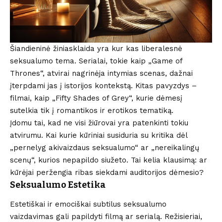
Šiandieninė žiniasklaida yra kur kas liberalesnė
seksualumo tema. Serialai, tokie kaip „Game of
Thrones“, atvirai nagrinėja intymias scenas, dažnai
įterpdami jas į istorijos kontekstą. Kitas pavyzdys –
filmai, kaip „Fifty Shades of Grey“, kurie dėmesį
sutelkia tik į romantikos ir erotikos tematiką.
Įdomu tai, kad ne visi žiūrovai yra patenkinti tokiu
atvirumu. Kai kurie kūriniai susiduria su kritika dėl
„pernelyg akivaizdaus seksualumo“ ar „nereikalingų
scenų“, kurios nepapildo siužeto. Tai kelia klausimą: ar
kūrėjai peržengia ribas siekdami auditorijos dėmesio?
Seksualumo Estetika
Estetiškai ir emociškai subtilus seksualumo
vaizdavimas gali papildyti filmą ar serialą. Režisieriai,