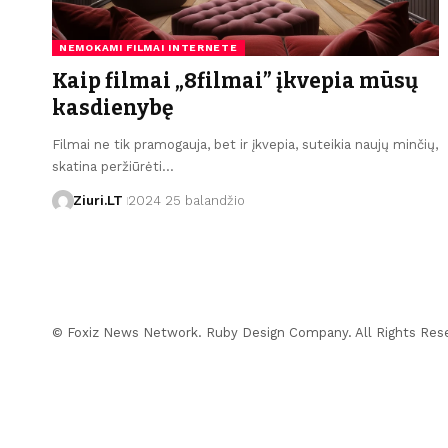
NEMOKAMI FILMAI INTERNETE
Kaip filmai „8filmai” įkvepia mūsų
kasdienybę
Filmai ne tik pramogauja, bet ir įkvepia, suteikia naujų minčių,
skatina peržiūrėti…
Ziuri.LT
2024 25 balandžio
© Foxiz News Network. Ruby Design Company. All Rights Res