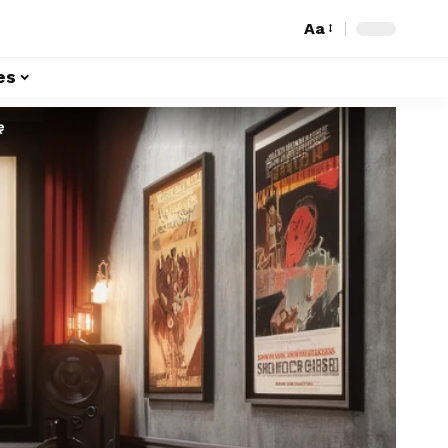
Aa
es
ę