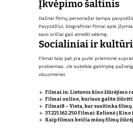
Įkvėpimo šaltinis
Dažnai filmų personažai tampa pavyzdžiais
Pavyzdžiui, biografiniai filmai apie įžy
savo sričiai gali atnešti sėkmę.
Socialiniai ir kultūr
Filmai taip pat yra puiki priemonė suprasti
problemas. Jie suteikia galimybę pažvelgti
visuomenei.
Filmai.in: Lietuvos kino žiūrėjimo r
Filmai online, kuriuos galite žiūrėt
Filmai8 – Vieta, kur susitinka filmų 
37.221 162.250 Filmai: Kelionė į Kino
Kaip filmux keičia mūsų filmų žiūrė