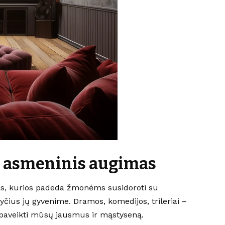
r asmeninis augimas
ijas, kurios padeda žmonėms susidoroti su
kyčius jų gyvenime. Dramos, komedijos, trileriai –
 paveikti mūsų jausmus ir mąstyseną.