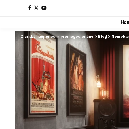
Ho
Ziuri.Lt naujienos ir pramogos online
>
Blog
>
Nemokami