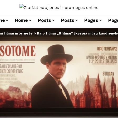
me
Home
Posts
Posts
Pages
Pag
 filmai internete
>
Kaip filmai „8filmai” įkvepia mūsų kasdienyb