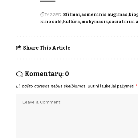
TAGGED:
8filmai
asmeninis augimas
bio
kino salė
kultūra
mokymasis
socialiniai 
Share This Article
Komentarų: 0
El. pašto adresas nebus skelbiamas.
Būtini laukeliai pažymėti
*