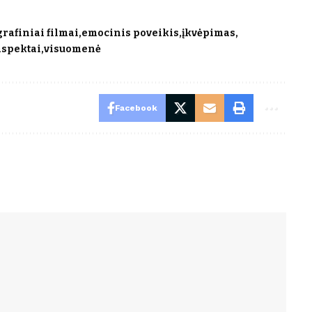
grafiniai filmai
emocinis poveikis
įkvėpimas
aspektai
visuomenė
Facebook