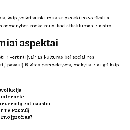
, kaip įveikti sunkumus ar pasiekti savo tikslus.
mias asmenybes moko mus, kad atkaklumas ir aistra
iniai aspektai
 ir vertinti įvairias kultūras bei socialines
 į pasaulį iš kitos perspektyvos, mokytis ir augti kaip
evoliucija
i internete
ir serialų entuziastai
 ir TV Pasaulį
jimo įpročius?