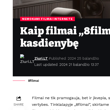
NEMOKAMI FILMAI INTERNETE
Kaip filmai „8fil
kasdienybę
Ziuri.LT
Published: 2024 25 balandžio
Last updated: 2024 21 balandžio 13:37
8filmai
Filmai ne tik pramogauja, bet ir įkvepia, 
vertybes. Tinklalapyje „8filmai”, skirtam
SHARE