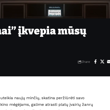
mai” įkvepia mūsų
Share
suteikia naujų minčių, skatina peržiūrėti savo
e kino mėgėjams, galime atrasti platų įvairių žanrų