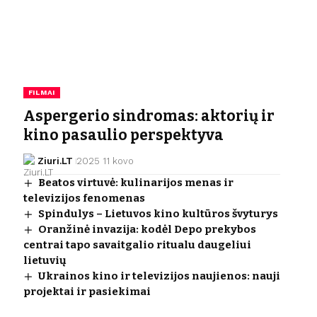
FILMAI
Aspergerio sindromas: aktorių ir
kino pasaulio perspektyva
Ziuri.LT
2025 11 kovo
Beatos virtuvė: kulinarijos menas ir
televizijos fenomenas
Spindulys – Lietuvos kino kultūros švyturys
Oranžinė invazija: kodėl Depo prekybos
centrai tapo savaitgalio ritualu daugeliui
lietuvių
Ukrainos kino ir televizijos naujienos: nauji
projektai ir pasiekimai