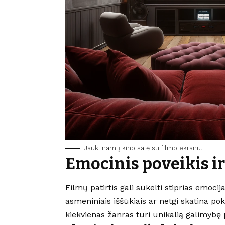
Jauki namų kino salė su filmo ekranu.
Emocinis poveikis i
Filmų patirtis gali sukelti stiprias emoc
asmeniniais iššūkiais ar netgi skatina po
kiekvienas žanras turi unikalią galimybę