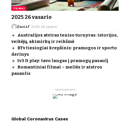
FILMAI
2025 26 vasario
Ziuri.LT
2025 26 vasario
Australijos atviras teniso turnyras: istorijos,
veikėjų, akimirkų ir reikšmė
BTv tiesiogiai krepšinis: pramogos ir sporto
derinys
tv3 lt play: tavo langas į pramogų pasaulį
Romantiniai filmai – meilės ir aistros
pasaulis
- Advertisement -
Global Coronavirus Cases