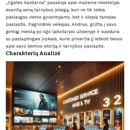
„Cgates Savitarna“ pasakoja apie mažame miestelyje
esančią seną tarnybos įstaigą, kuri ne tik teikia
paslaugas vietos gyventojams, bet ir slepia tamsias
paslaptis. Pagrindinis veikėjas, Andrius, grįžta į savo
gimtąjį miestą po ilgo laikotarpio užsienyje ir susiduria
su paslaptingais įvykiais, kurie priverčia jį ieškoti tiesos
apie savo šeimos istoriją ir tarnybos paslaptis.
Charakterių Analizė