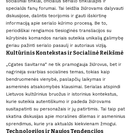
socialiniai tinklai, oficialus serialo tinklalapis ir
specialūs fanų forumai. Tai leidžia žiūrovams dalyvauti
diskusijose, dalintis teorijomis ir gauti išskirtinę
informaciją apie serialo kūrimo procesą. Be to,
periodiškai rengiamos tiesioginės transliacijos su
kūrybinės komandos nariais suteikia unikalią galimybę
geriau pažinti serialo pasaulį ir autoriaus viziją.
Kultūrinis Kontekstas ir Socialinė Reikšmė
„Cgates Savitarna“ ne tik pramogauja žiūrovus, bet ir
nagrinėja svarbias socialines temas, tokias kaip
bendruomenės vienybė, paslapčių laikymas ir
asmeninės atsakomybės klausimai. Serialas atspindi
Lietuvos kultūrinius bruožus ir istorinius kontekstus,
kurie suteikia autentiškumo ir padeda žiūrovams
susitapatinti su personažais ir jų patirtimis. Tai taip pat
skatina diskusijas apie moralines dilemas ir asmeninius
sprendimus, kurie yra aktualūs kiekvienam žmogui.
Technologijos ir Naujos Tendencijos