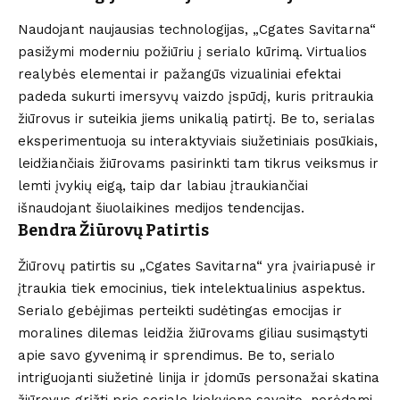
Naudojant naujausias technologijas, „Cgates Savitarna“
pasižymi moderniu požiūriu į serialo kūrimą. Virtualios
realybės elementai ir pažangūs vizualiniai efektai
padeda sukurti imersyvų vaizdo įspūdį, kuris pritraukia
žiūrovus ir suteikia jiems unikalią patirtį. Be to, serialas
eksperimentuoja su interaktyviais siužetiniais posūkiais,
leidžiančiais žiūrovams pasirinkti tam tikrus veiksmus ir
lemti įvykių eigą, taip dar labiau įtraukiančiai
išnaudojant šiuolaikines medijos tendencijas.
Bendra Žiūrovų Patirtis
Žiūrovų patirtis su „Cgates Savitarna“ yra įvairiapusė ir
įtraukia tiek emocinius, tiek intelektualinius aspektus.
Serialo gebėjimas perteikti sudėtingas emocijas ir
moralines dilemas leidžia žiūrovams giliau susimąstyti
apie savo gyvenimą ir sprendimus. Be to, serialo
intriguojanti siužetinė linija ir įdomūs personažai skatina
žiūrovus grįžti prie serialo kiekvieną savaitę, norėdami