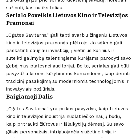
sužinoti, kas nutiks toliau.
Serialo Poveikis Lietuvos Kino ir Televizijos
Pramonei
„Cgates Savitarna“ gali tapti svarbiu žingsniu Lietuvos
kino ir televizijos pramonės plėtroje. Jo sėkmė gali
paskatinti daugiau investicijų į vietinius kūrinius ir
suteikti galimybę talentingiems kūrėjams parodyti savo
gebėjimus platesnei auditorijai. Be to, serialas gali būti
pavyzdžiu kitoms kūrybinėms komandoms, kaip derinti
tradicinį pasakojimą su moderniomis technologijomis ir
inovatyviais požiūriais.
Baigiamoji Dalis
„Cgates Savitarna“ yra puikus pavyzdys, kaip Lietuvos
kino ir televizijos industrija nuolat ieško naujų būdų,
kaip pritraukti žiūrovus ir išlaikyti jų dėmesį. Su savo
giliais personažais, intriguojančia siužetine linija ir