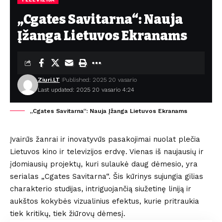
„Cgates Savitarna“: Nauja
Įžanga Lietuvos Ekranams
Ziuri.LT
Published: 2025 20 vasario
Last updated: 2025 20 vasario 4:24
„Cgates Savitarna“: Nauja Įžanga Lietuvos Ekranams
Įvairūs žanrai ir inovatyvūs pasakojimai nuolat plečia
Lietuvos kino ir televizijos erdvę. Vienas iš naujausių ir
įdomiausių projektų, kuri sulaukė daug dėmesio, yra
serialas „Cgates Savitarna“. Šis kūrinys sujungia gilias
charakterio studijas, intriguojančią siužetinę liniją ir
aukštos kokybės vizualinius efektus, kurie pritraukia
tiek kritikų, tiek žiūrovų dėmesį.