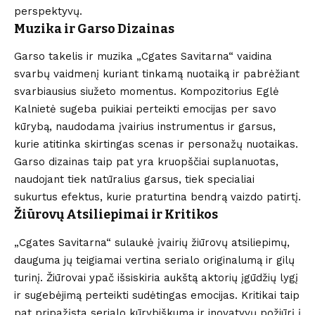
perspektyvų.
Muzika ir Garso Dizainas
Garso takelis ir muzika „Cgates Savitarna“ vaidina
svarbų vaidmenį kuriant tinkamą nuotaiką ir pabrėžiant
svarbiausius siužeto momentus. Kompozitorius Eglė
Kalnietė sugeba puikiai perteikti emocijas per savo
kūrybą, naudodama įvairius instrumentus ir garsus,
kurie atitinka skirtingas scenas ir personažų nuotaikas.
Garso dizainas taip pat yra kruopščiai suplanuotas,
naudojant tiek natūralius garsus, tiek specialiai
sukurtus efektus, kurie praturtina bendrą vaizdo patirtį.
Žiūrovų Atsiliepimai ir Kritikos
„Cgates Savitarna“ sulaukė įvairių žiūrovų atsiliepimų,
dauguma jų teigiamai vertina serialo originalumą ir gilų
turinį. Žiūrovai ypač išsiskiria aukštą aktorių įgūdžių lygį
ir sugebėjimą perteikti sudėtingas emocijas. Kritikai taip
pat pripažįsta serialo kūrybiškumą ir inovatyvų požiūrį į