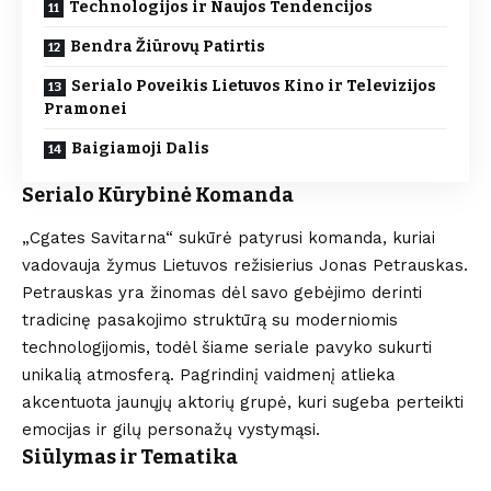
Technologijos ir Naujos Tendencijos
Bendra Žiūrovų Patirtis
Serialo Poveikis Lietuvos Kino ir Televizijos
Pramonei
Baigiamoji Dalis
Serialo Kūrybinė Komanda
„Cgates Savitarna“ sukūrė patyrusi komanda, kuriai
vadovauja žymus Lietuvos režisierius Jonas Petrauskas.
Petrauskas yra žinomas dėl savo gebėjimo derinti
tradicinę pasakojimo struktūrą su moderniomis
technologijomis, todėl šiame seriale pavyko sukurti
unikalią atmosferą. Pagrindinį vaidmenį atlieka
akcentuota jaunųjų aktorių grupė, kuri sugeba perteikti
emocijas ir gilų personažų vystymąsi.
Siūlymas ir Tematika