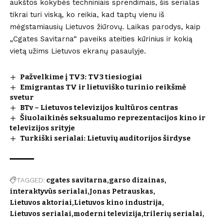
aukštos kokybės techniniais sprendimais, šis serialas
tikrai turi viską, ko reikia, kad taptų vienu iš
mėgstamiausių Lietuvos žiūrovų. Laikas parodys, kaip
„Cgates Savitarna“ paveiks ateities kūrinius ir kokią
vietą užims Lietuvos ekranų pasaulyje.
Pažvelkime į TV3: TV3 tiesiogiai
Emigrantas TV ir lietuviško turinio reikšmė
svetur
BTv – Lietuvos televizijos kultūros centras
Šiuolaikinės seksualumo reprezentacijos kino ir
televizijos srityje
Turkiški serialai: Lietuvių auditorijos širdyse
TAGGED:
cgates savitarna
garso dizainas
interaktyvūs serialai
Jonas Petrauskas
Lietuvos aktoriai
Lietuvos kino industrija
Lietuvos serialai
moderni televizija
trilerių serialai