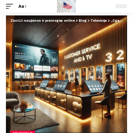
Aa
Ziuri.Lt naujienos ir pramogos online
>
Blog
>
Televizija
>
„Cgates Savitarna“: Nauja Įžanga Lietuvos Ekranams
TELEVIZIJA