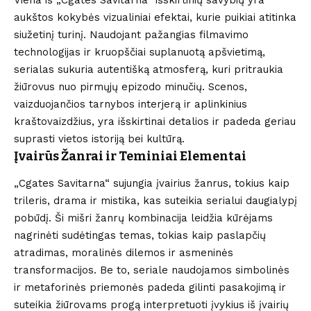
aukštos kokybės vizualiniai efektai, kurie puikiai atitinka
siužetinį turinį. Naudojant pažangias filmavimo
technologijas ir kruopščiai suplanuotą apšvietimą,
serialas sukuria autentišką atmosferą, kuri pritraukia
žiūrovus nuo pirmųjų epizodo minučių. Scenos,
vaizduojančios tarnybos interjerą ir aplinkinius
kraštovaizdžius, yra išskirtinai detalios ir padeda geriau
suprasti vietos istoriją bei kultūrą.
Įvairūs Žanrai ir Teminiai Elementai
„Cgates Savitarna“ sujungia įvairius žanrus, tokius kaip
trileris, drama ir mistika, kas suteikia serialui daugialypį
pobūdį. Ši mišri žanrų kombinacija leidžia kūrėjams
nagrinėti sudėtingas temas, tokias kaip paslapčių
atradimas, moralinės dilemos ir asmeninės
transformacijos. Be to, seriale naudojamos simbolinės
ir metaforinės priemonės padeda gilinti pasakojimą ir
suteikia žiūrovams progą interpretuoti įvykius iš įvairių