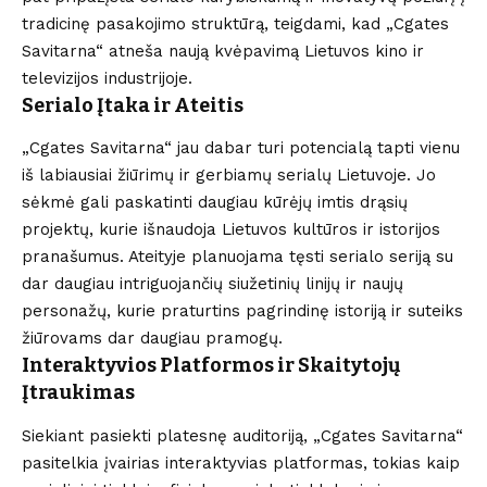
tradicinę pasakojimo struktūrą, teigdami, kad „Cgates
Savitarna“ atneša naują kvėpavimą Lietuvos kino ir
televizijos industrijoje.
Serialo Įtaka ir Ateitis
„Cgates Savitarna“ jau dabar turi potencialą tapti vienu
iš labiausiai žiūrimų ir gerbiamų serialų Lietuvoje. Jo
sėkmė gali paskatinti daugiau kūrėjų imtis drąsių
projektų, kurie išnaudoja Lietuvos kultūros ir istorijos
pranašumus. Ateityje planuojama tęsti serialo seriją su
dar daugiau intriguojančių siužetinių linijų ir naujų
personažų, kurie praturtins pagrindinę istoriją ir suteiks
žiūrovams dar daugiau pramogų.
Interaktyvios Platformos ir Skaitytojų
Įtraukimas
Siekiant pasiekti platesnę auditoriją, „Cgates Savitarna“
pasitelkia įvairias interaktyvias platformas, tokias kaip