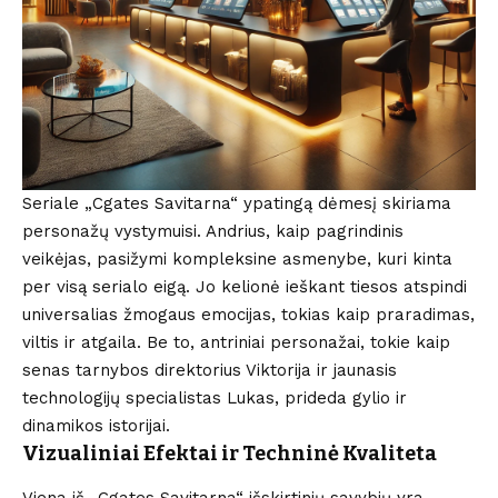
Seriale „Cgates Savitarna“ ypatingą dėmesį skiriama
personažų vystymuisi. Andrius, kaip pagrindinis
veikėjas, pasižymi kompleksine asmenybe, kuri kinta
per visą serialo eigą. Jo kelionė ieškant tiesos atspindi
universalias žmogaus emocijas, tokias kaip praradimas,
viltis ir atgaila. Be to, antriniai personažai, tokie kaip
senas tarnybos direktorius Viktorija ir jaunasis
technologijų specialistas Lukas, prideda gylio ir
dinamikos istorijai.
Vizualiniai Efektai ir Techninė Kvaliteta
Viena iš „Cgates Savitarna“ išskirtinių savybių yra