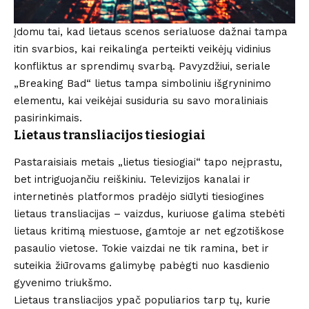
Įdomu tai, kad lietaus scenos serialuose dažnai tampa
itin svarbios, kai reikalinga perteikti veikėjų vidinius
konfliktus ar sprendimų svarbą. Pavyzdžiui, seriale
„Breaking Bad“ lietus tampa simboliniu išgryninimo
elementu, kai veikėjai susiduria su savo moraliniais
pasirinkimais.
Lietaus transliacijos tiesiogiai
Pastaraisiais metais „lietus tiesiogiai“ tapo neįprastu,
bet intriguojančiu reiškiniu. Televizijos kanalai ir
internetinės platformos pradėjo siūlyti tiesiogines
lietaus transliacijas – vaizdus, kuriuose galima stebėti
lietaus kritimą miestuose, gamtoje ar net egzotiškose
pasaulio vietose. Tokie vaizdai ne tik ramina, bet ir
suteikia žiūrovams galimybę pabėgti nuo kasdienio
gyvenimo triukšmo.
Lietaus transliacijos ypač populiarios tarp tų, kurie