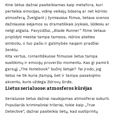
Kine lietus dažnai pasitelkiamas kaip metafora, kuri
perteikia emocijas, vidinę veikėjų būseną ar net kūrinio
atmosferą. Žvelgiant į žymiausius filmus, lietaus scenos
dažniausiai siejamos su dramatiškais įvykiais, liūdesiu ar
netgi atgaila. Pavyzdžiui, „Blade Runner“ filme lietaus
pripildyti miestai tampa tamsios, niūrios ateities
simboliu, o tuo pačiu ir galimybės naujam pradžiai
ženklu.
Kita vertus, romantiškuose filmuose lietus tampa
susitikimų ir emocijų proveržio momentu. Kas gi pamirš
garsųjį „The Notebook“ bučinį lietuje? Tai įrodo, jog
lietus ne tik kuria įtampą, bet ir tampa pasakojimo
akcentu, kuris uždega žiūrovų širdis.
Lietus serialuose: atmosferos kūrėjas
Serialuose lietus dažnai naudojamas atmosferai sukurti.
Populiarūs kriminaliniai trileriai, tokie kaip „True
Detective“, dažnai pasitelkia lietų, kad sustiprintų