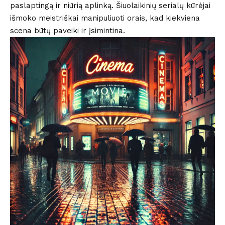
paslaptingą ir niūrią aplinką. Šiuolaikinių serialų kūrėjai
išmoko meistriškai manipuliuoti orais, kad kiekviena
scena būtų paveiki ir įsimintina.