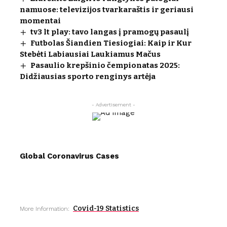
namuose: televizijos tvarkaraštis ir geriausi
momentai
tv3 lt play: tavo langas į pramogų pasaulį
Futbolas Šiandien Tiesiogiai: Kaip ir Kur
Stebėti Labiausiai Laukiamus Mačus
Pasaulio krepšinio čempionatas 2025:
Didžiausias sporto renginys artėja
- Advertisement -
Global Coronavirus Cases
Covid-19 Statistics
More Information: