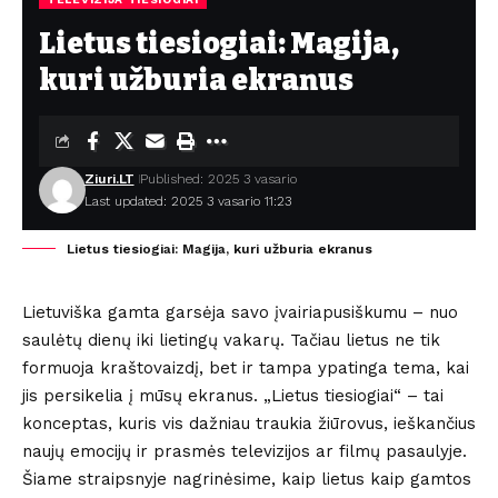
Lietus tiesiogiai: Magija,
kuri užburia ekranus
Ziuri.LT
Published: 2025 3 vasario
Last updated: 2025 3 vasario 11:23
Lietus tiesiogiai: Magija, kuri užburia ekranus
Lietuviška gamta garsėja savo įvairiapusiškumu – nuo
saulėtų dienų iki lietingų vakarų. Tačiau lietus ne tik
formuoja kraštovaizdį, bet ir tampa ypatinga tema, kai
jis persikelia į mūsų ekranus. „Lietus tiesiogiai“ – tai
konceptas, kuris vis dažniau traukia žiūrovus, ieškančius
naujų emocijų ir prasmės televizijos ar filmų pasaulyje.
Šiame straipsnyje nagrinėsime, kaip lietus kaip gamtos