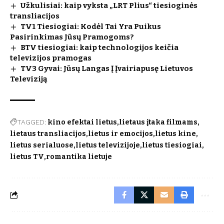
Užkulisiai: kaip vyksta „LRT Plius“ tiesioginės
transliacijos
TV1 Tiesiogiai: Kodėl Tai Yra Puikus
Pasirinkimas Jūsų Pramogoms?
BTV tiesiogiai: kaip technologijos keičia
televizijos pramogas
TV3 Gyvai: Jūsų Langas Į Įvairiapusę Lietuvos
Televiziją
TAGGED:
kino efektai lietus
lietaus įtaka filmams
lietaus transliacijos
lietus ir emocijos
lietus kine
lietus serialuose
lietus televizijoje
lietus tiesiogiai
lietus TV
romantika lietuje