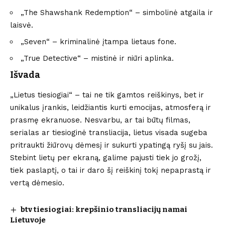
„The Shawshank Redemption“ – simbolinė atgaila ir
laisvė.
„Seven“ – kriminalinė įtampa lietaus fone.
„True Detective“ – mistinė ir niūri aplinka.
Išvada
„Lietus tiesiogiai“ – tai ne tik gamtos reiškinys, bet ir
unikalus įrankis, leidžiantis kurti emocijas, atmosferą ir
prasmę ekranuose. Nesvarbu, ar tai būtų filmas,
serialas ar tiesioginė transliacija, lietus visada sugeba
pritraukti žiūrovų dėmesį ir sukurti ypatingą ryšį su jais.
Stebint lietų per ekraną, galime pajusti tiek jo grožį,
tiek paslaptį, o tai ir daro šį reiškinį tokį nepaprastą ir
vertą dėmesio.
btv tiesiogiai: krepšinio transliacijų namai
Lietuvoje