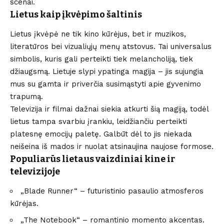
scenai.
Lietus kaip įkvėpimo šaltinis
Lietus įkvėpė ne tik kino kūrėjus, bet ir muzikos,
literatūros bei vizualiųjų menų atstovus. Tai universalus
simbolis, kuris gali perteikti tiek melancholiją, tiek
džiaugsmą. Lietuje slypi ypatinga magija – jis sujungia
mus su gamta ir priverčia susimąstyti apie gyvenimo
trapumą.
Televizija ir filmai dažnai siekia atkurti šią magiją, todėl
lietus tampa svarbiu įrankiu, leidžiančiu perteikti
platesnę emocijų paletę. Galbūt dėl to jis niekada
neišeina iš mados ir nuolat atsinaujina naujose formose.
Populiarūs lietaus vaizdiniai kine ir
televizijoje
„Blade Runner“ – futuristinio pasaulio atmosferos
kūrėjas.
„The Notebook“ – romantinio momento akcentas.