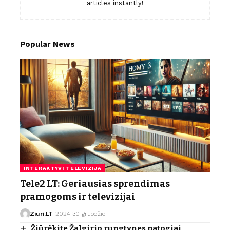
articles instantly!
Popular News
INTERAKTYVI TELEVIZIJA
Tele2 LT: Geriausias sprendimas
pramogoms ir televizijai
Ziuri.LT
2024 30 gruodžio
Žiūrėkite Žalgirio rungtynes patogiai