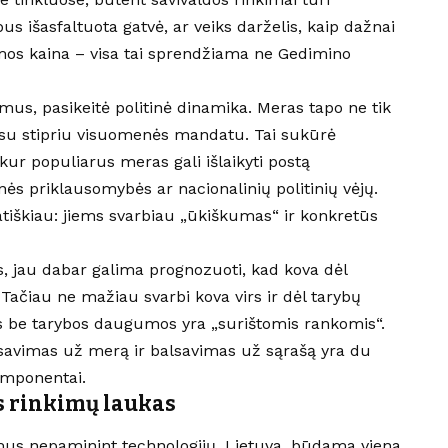
us išasfaltuota gatvė, ar veiks darželis, kaip dažnai
umos kaina – visa tai sprendžiama ne Gedimino
imus, pasikeitė politinė dinamika. Meras tapo ne tik
u su stipriu visuomenės mandatu. Tai sukūrė
ur populiarus meras gali išlaikyti postą
s priklausomybės ar nacionalinių politinių vėjų.
atiškiau: jiems svarbiau „ūkiškumas“ ir konkretūs
, jau dabar galima prognozuoti, kad kova dėl
 Tačiau ne mažiau svarbi kova virs ir dėl tarybų
 be tarybos daugumos yra „surištomis rankomis“.
lsavimas už merą ir balsavimas už sąrašą yra du
omponentai.
s rinkimų laukas
imus nepaminint technologijų. Lietuva, būdama viena