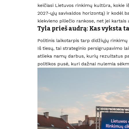
keičiasi Lietuvos rinkimų kultūra, kokie iš
2027-ųjų savivaldos horizontą) ir kodėl b
kiekvieno piliečio rankose, net jei kartais
Tyla prieš audrą: Kas vyksta 
Politinis laikotarpis tarp didžiųjų rink
Iš tiesų, tai strateginio persigrupavimo la
atlieka namų darbus, kurių rezultatus 
politikos pusė, kuri dažnai nulemia sėkm