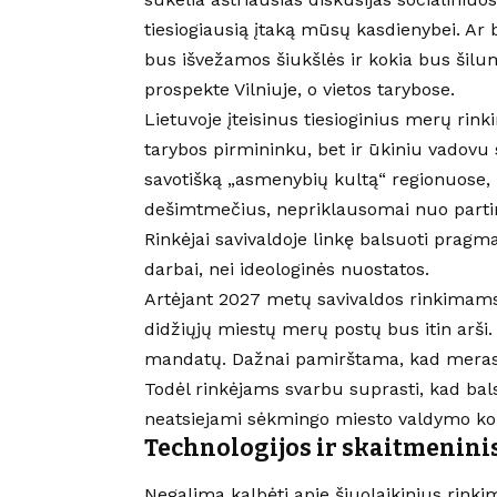
tiesiogiausią įtaką mūsų kasdienybei. Ar b
bus išvežamos šiukšlės ir kokia bus šil
prospekte Vilniuje, o vietos tarybose.
Lietuvoje įteisinus tiesioginius merų rink
tarybos pirmininku, bet ir ūkiniu vadov
savotišką „asmenybių kultą“ regionuose, k
dešimtmečius, nepriklausomai nuo partinė
Rinkėjai savivaldoje linkę balsuoti pragm
darbai, nei ideologinės nuostatos.
Artėjant 2027 metų savivaldos rinkimams
didžiųjų miestų merų postų bus itin arši.
mandatų. Dažnai pamirštama, kad meras
Todėl rinkėjams svarbu suprasti, kad ba
neatsiejami sėkmingo miesto valdymo k
Technologijos ir skaitmenini
Negalima kalbėti apie šiuolaikinius rink