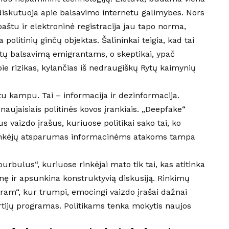
 diskutuoja apie balsavimo internetu galimybes. Nors
aštu ir elektroninė registracija jau tapo norma,
 politinių ginčų objektas. Šalininkai teigia, kad tai
tų balsavimą emigrantams, o skeptikai, ypač
ie rizikas, kylančias iš nedraugiškų Rytų kaimynių
itu kampu. Tai – informacija ir dezinformacija.
o naujaisiais politinės kovos įrankiais. „Deepfake“
s vaizdo įrašus, kuriuose politikai sako tai, ko
Rinkėjų atsparumas informacinėms atakoms tampa
burbulus“, kuriuose rinkėjai mato tik tai, kas atitinka
nę ir apsunkina konstruktyvią diskusiją. Rinkimų
agram“, kur trumpi, emocingi vaizdo įrašai dažnai
partijų programas. Politikams tenka mokytis naujos