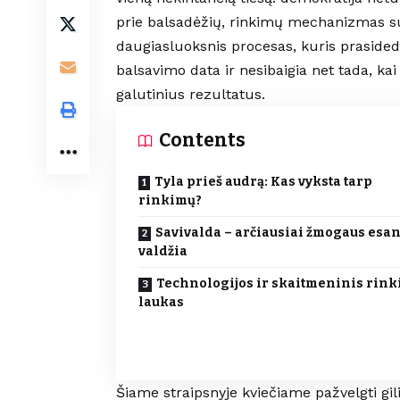
prie balsadėžių, rinkimų mechanizmas s
daugiasluoksnis procesas, kuris prasided
balsavimo data ir nesibaigia net tada, kai
galutinius rezultatus.
Contents
Tyla prieš audrą: Kas vyksta tarp
rinkimų?
Savivalda – arčiausiai žmogaus esan
valdžia
Technologijos ir skaitmeninis rin
laukas
Šiame straipsnyje kviečiame pažvelgti gili