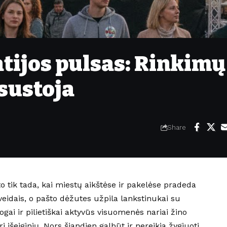
tijos pulsas: Rinkimų
sustoja
Share
 tik tada, kai miestų aikštėse ir pakelėse pradeda
 veidais, o pašto dėžutes užpila lankstinukai su
gai ir pilietiškai aktyvūs visuomenės nariai žino
i išeiginių. Nors šiandien galbūt ir nereikia žygiuoti