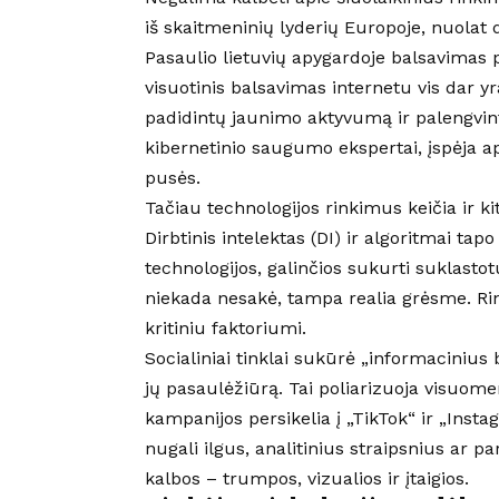
iš skaitmeninių lyderių Europoje, nuolat
Pasaulio lietuvių apygardoje balsavimas p
visuotinis balsavimas internetu vis dar yra
padidintų jaunimo aktyvumą ir palengvin
kibernetinio saugumo ekspertai, įspėja ap
pusės.
Tačiau technologijos rinkimus keičia ir k
Dirbtinis intelektas (DI) ir algoritmai tap
technologijos, galinčios sukurti suklastotu
niekada nesakė, tampa realia grėsme. 
kritiniu faktoriumi.
Socialiniai tinklai sukūrė „informacinius 
jų pasaulėžiūrą. Tai poliarizuoja visuome
kampanijos persikelia į „TikTok“ ir „Inst
nugali ilgus, analitinius straipsnius ar 
kalbos – trumpos, vizualios ir įtaigios.