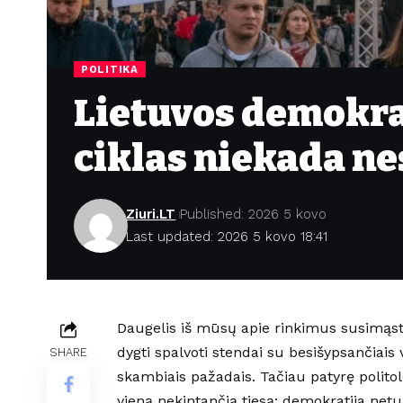
POLITIKA
Lietuvos demokra
ciklas niekada ne
Ziuri.LT
Published: 2026 5 kovo
Last updated: 2026 5 kovo 18:41
Daugelis iš mūsų apie rinkimus susimąsto
dygti spalvoti stendai su besišypsančiais
SHARE
skambiais pažadais. Tačiau patyrę politolo
vieną nekintančią tiesą: demokratija netur