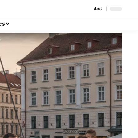
Aa
es
a