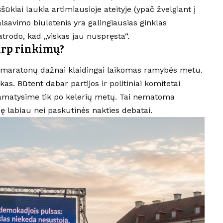
šūkiai laukia artimiausioje ateityje (ypač žvelgiant į
alsavimo biuletenis yra galingiausias ginklas
 atrodo, kad „viskas jau nuspręsta“.
tarp rinkimų?
imų maratonų dažnai klaidingai laikomas ramybės metu.
ikas. Būtent dabar partijos ir politiniai komitetai
pamatysime tik po kelerių metų. Tai nematoma
ę labiau nei paskutinės nakties debatai.