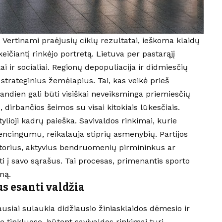
. Vertinami praėjusių ciklų rezultatai, ieškoma klaidų
ičiantį rinkėjo portretą. Lietuva per pastarąjį
i ir socialiai. Regionų depopuliacija ir didmiesčių
 strateginius žemėlapius. Tai, kas veikė prieš
andien gali būti visiškai neveiksminga priemiesčių
dirbančios šeimos su visai kitokiais lūkesčiais.
tylioji kadrų paieška. Savivaldos rinkimai, kurie
encingumu, reikalauja stiprių asmenybių. Partijos
ktorius, aktyvius bendruomenių pirmininkus ar
i į savo sąrašus. Tai procesas, primenantis sporto
ną.
s esanti valdžia
usiai sulaukia didžiausio žiniasklaidos dėmesio ir
se tinkluose, būtent savivaldos rinkimai turi