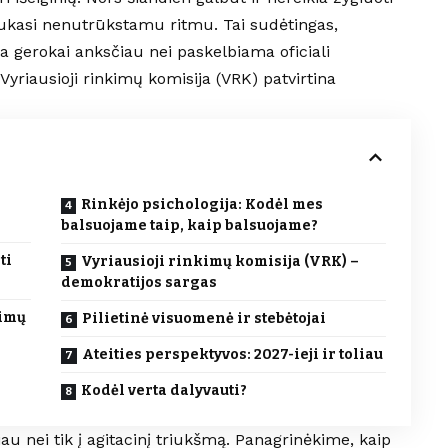
ukasi nenutrūkstamu ritmu. Tai sudėtingas,
a gerokai anksčiau nei paskelbiama oficiali
 Vyriausioji rinkimų komisija (VRK) patvirtina
Rinkėjo psichologija: Kodėl mes
balsuojame taip, kaip balsuojame?
ti
Vyriausioji rinkimų komisija (VRK) –
demokratijos sargas
kimų
Pilietinė visuomenė ir stebėtojai
Ateities perspektyvos: 2027-ieji ir toliau
Kodėl verta dalyvauti?
au nei tik į agitacinį triukšmą. Panagrinėkime, kaip