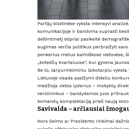
Partijų būstinėse vyksta intensyvi analizė
komunikacijoje ir bandoma suprasti besike
dešimtmetį stipriai pasikeitė demografiška
augimas verčia politikus perbraižyti savo
penkerius metus kaimiškose vietovėse, ši
„kotedžų kvartaluose“, kur gyvena jaunos, 
Be to, tarpurinkiminiu laikotarpiu vyksta 
Lietuvoje visada pasižymi dideliu konkur
medžioja vietos lyderius – mokyklų dire
verslininkus – bandydamos juos pritraukt
komandų komplektaciją prieš naują sezo
Savivalda – arčiausiai žmogau
Nors Seimo ar Prezidento rinkimai dažnia
sukelia aštriausias diskusijas socialiniuo