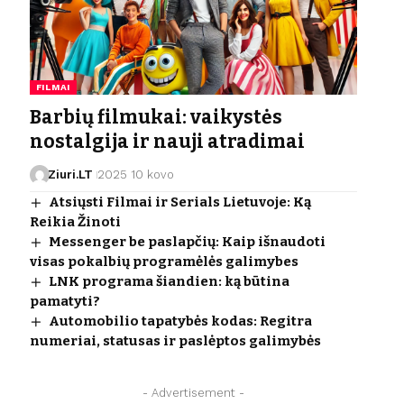
FILMAI
Barbių filmukai: vaikystės
nostalgija ir nauji atradimai
Ziuri.LT
2025 10 kovo
Atsiųsti Filmai ir Serials Lietuvoje: Ką
Reikia Žinoti
Messenger be paslapčių: Kaip išnaudoti
visas pokalbių programėlės galimybes
LNK programa šiandien: ką būtina
pamatyti?
Automobilio tapatybės kodas: Regitra
numeriai, statusas ir paslėptos galimybės
- Advertisement -