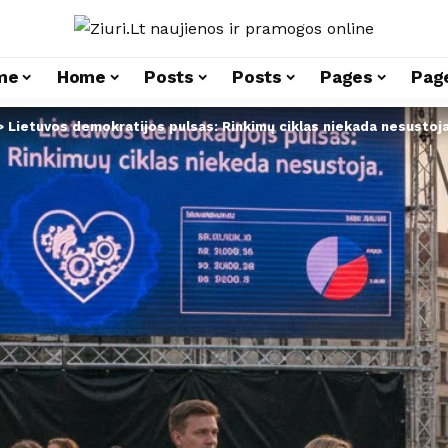
me
Home
Posts
Posts
Pages
Pag
>
Lietuvos demokratijos pulsas: Rinkimų ciklas niekada nesustoj