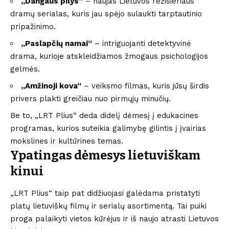
„Dangaus pilys“
– naujas Lietuvos režisieriaus
dramų serialas, kuris jau spėjo sulaukti tarptautinio
pripažinimo.
„Paslapčių namai“
– intriguojanti detektyvinė
drama, kurioje atskleidžiamos žmogaus psichologijos
gelmės.
„Amžinoji kova“
– veiksmo filmas, kuris jūsų širdis
privers plakti greičiau nuo pirmųjų minučių.
Be to, „LRT Plius“ deda didelį dėmesį į edukacines
programas, kurios suteikia galimybę gilintis į įvairias
mokslines ir kultūrines temas.
Ypatingas dėmesys lietuviškam
kinui
„LRT Plius“ taip pat didžiuojasi galėdama pristatyti
platų lietuviškų filmų ir serialų asortimentą. Tai puiki
proga palaikyti vietos kūrėjus ir iš naujo atrasti Lietuvos