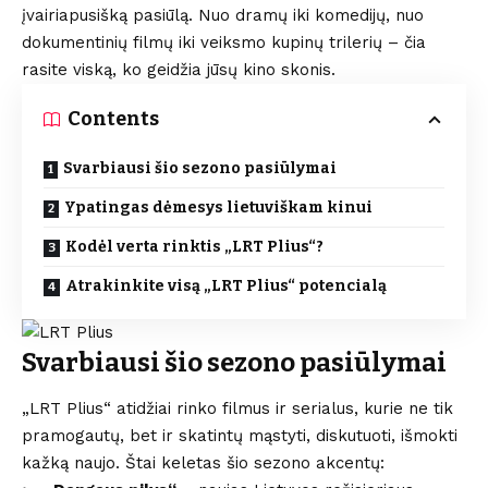
įvairiapusišką pasiūlą. Nuo dramų iki komedijų, nuo
dokumentinių filmų iki veiksmo kupinų trilerių – čia
rasite viską, ko geidžia jūsų kino skonis.
Contents
Svarbiausi šio sezono pasiūlymai
Ypatingas dėmesys lietuviškam kinui
Kodėl verta rinktis „LRT Plius“?
Atrakinkite visą „LRT Plius“ potencialą
Svarbiausi šio sezono pasiūlymai
„LRT Plius“ atidžiai rinko filmus ir serialus, kurie ne tik
pramogautų, bet ir skatintų mąstyti, diskutuoti, išmokti
kažką naujo. Štai keletas šio sezono akcentų: