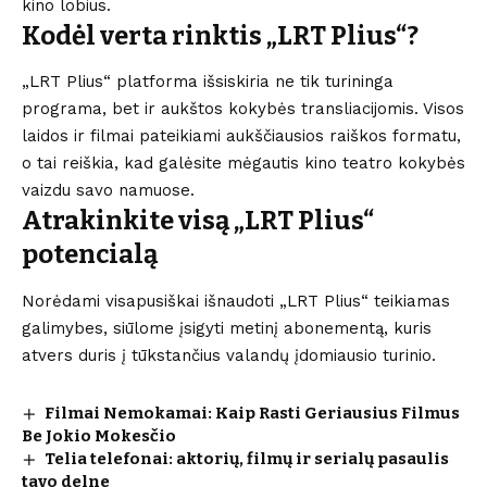
kino lobius.
Kodėl verta rinktis „LRT Plius“?
„LRT Plius“ platforma išsiskiria ne tik turininga
programa, bet ir aukštos kokybės transliacijomis. Visos
laidos ir filmai pateikiami aukščiausios raiškos formatu,
o tai reiškia, kad galėsite mėgautis kino teatro kokybės
vaizdu savo namuose.
Atrakinkite visą „LRT Plius“
potencialą
Norėdami visapusiškai išnaudoti „LRT Plius“ teikiamas
galimybes, siūlome įsigyti metinį abonementą, kuris
atvers duris į tūkstančius valandų įdomiausio turinio.
Filmai Nemokamai: Kaip Rasti Geriausius Filmus
Be Jokio Mokesčio
Telia telefonai: aktorių, filmų ir serialų pasaulis
tavo delne