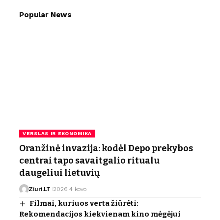
Popular News
VERSLAS IR EKONOMIKA
Oranžinė invazija: kodėl Depo prekybos
centrai tapo savaitgalio ritualu
daugeliui lietuvių
Ziuri.LT
2026 4 kovo
Filmai, kuriuos verta žiūrėti:
Rekomendacijos kiekvienam kino mėgėjui