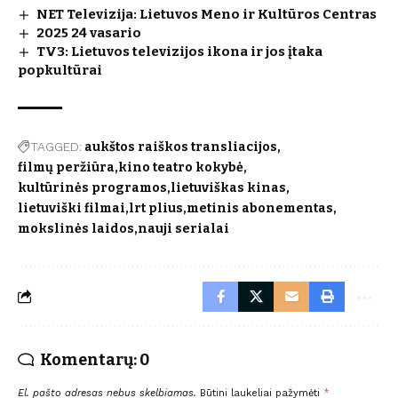
NET Televizija: Lietuvos Meno ir Kultūros Centras
2025 24 vasario
TV3: Lietuvos televizijos ikona ir jos įtaka
popkultūrai
TAGGED:
aukštos raiškos transliacijos
filmų peržiūra
kino teatro kokybė
kultūrinės programos
lietuviškas kinas
lietuviški filmai
lrt plius
metinis abonementas
mokslinės laidos
nauji serialai
Komentarų: 0
El. pašto adresas nebus skelbiamas.
Būtini laukeliai pažymėti
*