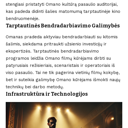
stengiasi pristatyti Omano kultūrą pasaulio auditorijai,
kas padeda didinti šalies matomumą tarptautinėje kino
bendruomenėje.
Tarptautinės Bendradarbiavimo Galimybės
Omanas pradeda aktyviau bendradarbiauti su kitomis
šalimis, siekdama pritraukti užsienio investicijų ir
ekspertizės. Tarptautinės bendradarbiavimo
programos leidžia Omano filmų kūrėjams dirbti su
patyrusiais režisieriais, scenaristais ir operatoriais iš
viso pasaulio. Tai ne tik pagerina vietinių filmų kokybę,
bet ir suteikia galimybę Omano kūrėjams išmokti naujų
technikų bei darbo metodų.
Infrastruktūra ir Technologijos