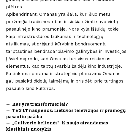
plėtros.
Apibendrinant, Omanas yra šalis, kuri šiuo metu
peržengia tradicines ribas ir siekia užimti savo vietą
pasaulinėje kino pramonėje. Nors kyla iššūkių, tokie
kaip infrastruktūros trūkumas ir technologijų
atsilikimas, stiprėjanti kūrybinė bendruomenė,
tarptautinės bendradarbiavimo galimybės ir investicijos
į švietimą rodo, kad Omanas turi visus reikiamus
elementus, kad taptų svarbiu žaidėju kino industrijoje.
Su tinkama parama ir strateginiu planavimu Omanas
gali pasiekti didelių laimėjimų ir prisidėti prie turtingos
pasaulio kino kultūros.
Kas yra transformeriai?
TV3 LT naujienos: Lietuvos televizijos ir pramogų
pasaulio pažiba
„Guliverio kelionės”: iš naujo atrandamas
klasikinis nuotykis