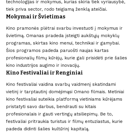
technologijas ir mokymus, kurias skiria tiek vyriausybė,
tiek priva sector, rodo teigiamą ženklą ateičiai.
Mokymai ir Švietimas
Kino pramonės plėtrai svarbu investuoti į mokymus ir
švietimą. Omanas pradeda įsteigti aukštųjų mokyklų
programas, skirtas kino menui, technikai ir gamybai.
Šios programos padeda paruošti naujas kartas
profesionalių filmų kūrėjų, kurie gali prisidėti prie šalies
kino industrijos augimo ir inovacijų.
Kino Festivaliai ir Renginiai
Kino festivaliai vaidina svarbų vaidmenį skatindami
vietinį ir tarptautinį domėjimąsi Omano filmais. Metiniai
kino festivaliai suteikia platformą vietiniams kūrėjams
pristatyti savo darbus, bendrauti su kitais
profesionalais ir gauti vertingų atsiliepimų. Be to,
festivaliai pritraukia turistus ir filmų entuziastus, kurie
padeda didinti šalies kultūrinį kapitalą.