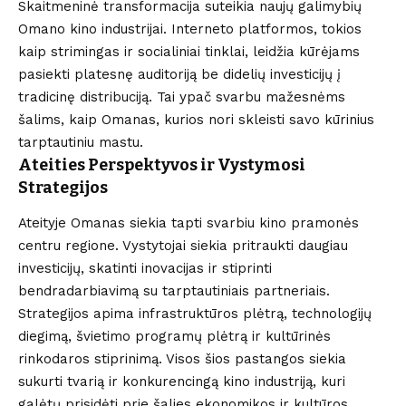
Skaitmeninė transformacija suteikia naujų galimybių
Omano kino industrijai. Interneto platformos, tokios
kaip strimingas ir socialiniai tinklai, leidžia kūrėjams
pasiekti platesnę auditoriją be didelių investicijų į
tradicinę distribuciją. Tai ypač svarbu mažesnėms
šalims, kaip Omanas, kurios nori skleisti savo kūrinius
tarptautiniu mastu.
Ateities Perspektyvos ir Vystymosi
Strategijos
Ateityje Omanas siekia tapti svarbiu kino pramonės
centru regione. Vystytojai siekia pritraukti daugiau
investicijų, skatinti inovacijas ir stiprinti
bendradarbiavimą su tarptautiniais partneriais.
Strategijos apima infrastruktūros plėtrą, technologijų
diegimą, švietimo programų plėtrą ir kultūrinės
rinkodaros stiprinimą. Visos šios pastangos siekia
sukurti tvarią ir konkurencingą kino industriją, kuri
galėtų prisidėti prie šalies ekonomikos ir kultūros