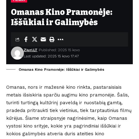
Omanas Kino Pramonėje:
Iššūkiai ir Galimybės
Ziuri.LT
Published: 2025 15 kovo
Last updated: 2025 15 kovo 17:47
Omanas Kino Pramonėje: Iššūkiai ir Galimybės
Omanas, nors ir mažesnė kino rinkta, pastaraisiais
metais išsiskiria sparčiu augimu kino pramonėje. Šalis,
turinti turtingą kultūrinį paveldą ir nuostabią gamtą,
pradeda pritraukti tiek vietinius, tiek tarptautinius filmų
kūrėjus. Šiame straipsnyje nagrinėsime, kaip Omanas
vystosi kino srityje, kokie yra pagrindiniai iššūkiai ir
kokios galimybės atveria duris ateities kino