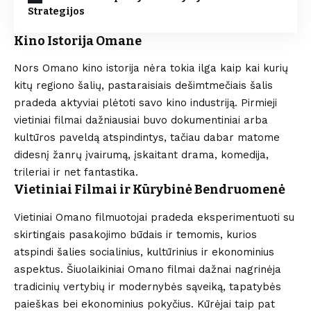
Strategijos
Kino Istorija Omane
Nors Omano kino istorija nėra tokia ilga kaip kai kurių
kitų regiono šalių, pastaraisiais dešimtmečiais šalis
pradeda aktyviai plėtoti savo kino industriją. Pirmieji
vietiniai filmai dažniausiai buvo dokumentiniai arba
kultūros paveldą atspindintys, tačiau dabar matome
didesnį žanrų įvairumą, įskaitant drama, komedija,
trileriai ir net fantastika.
Vietiniai Filmai ir Kūrybinė Bendruomenė
Vietiniai Omano filmuotojai pradeda eksperimentuoti su
skirtingais pasakojimo būdais ir temomis, kurios
atspindi šalies socialinius, kultūrinius ir ekonominius
aspektus. Šiuolaikiniai Omano filmai dažnai nagrinėja
tradicinių vertybių ir modernybės sąveiką, tapatybės
paieškas bei ekonominius pokyčius. Kūrėjai taip pat