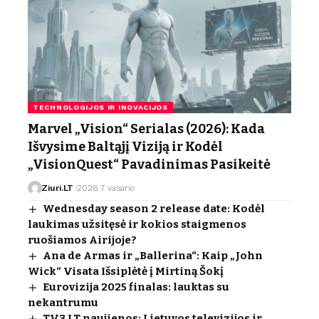
TECHNOLOGIJOS IR INOVACIJOS
Marvel „Vision“ Serialas (2026): Kada
Išvysime Baltąjį Viziją ir Kodėl
„VisionQuest“ Pavadinimas Pasikeitė
Ziuri.LT
2026 7 vasario
Wednesday season 2 release date: Kodėl
laukimas užsitęsė ir kokios staigmenos
ruošiamos Airijoje?
Ana de Armas ir „Ballerina“: Kaip „John
Wick“ Visata Išsiplėtė į Mirtiną Šokį
Eurovizija 2025 finalas: lauktas su
nekantrumu
TV3 LT naujienos: Lietuvos televizijos ir