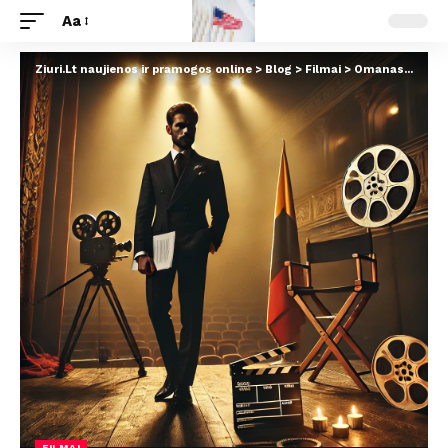
Aa
Ziuri.Lt naujienos ir pramogos online
>
Blog
>
Filmai
>
Omanas Kino Pramonėje: Iššūkiai ir Galimybės
FILMAI