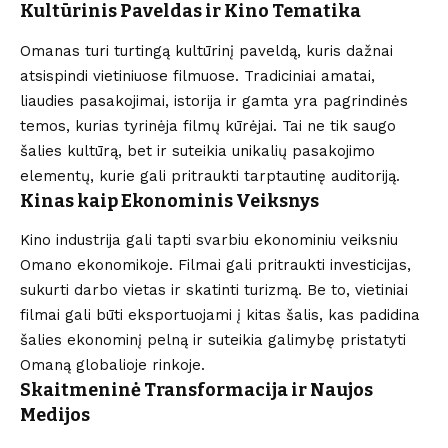
Kultūrinis Paveldas ir Kino Tematika
Omanas turi turtingą kultūrinį paveldą, kuris dažnai
atsispindi vietiniuose filmuose. Tradiciniai amatai,
liaudies pasakojimai, istorija ir gamta yra pagrindinės
temos, kurias tyrinėja filmų kūrėjai. Tai ne tik saugo
šalies kultūrą, bet ir suteikia unikalių pasakojimo
elementų, kurie gali pritraukti tarptautinę auditoriją.
Kinas kaip Ekonominis Veiksnys
Kino industrija gali tapti svarbiu ekonominiu veiksniu
Omano ekonomikoje. Filmai gali pritraukti investicijas,
sukurti darbo vietas ir skatinti turizmą. Be to, vietiniai
filmai gali būti eksportuojami į kitas šalis, kas padidina
šalies ekonominį pelną ir suteikia galimybę pristatyti
Omaną globalioje rinkoje.
Skaitmeninė Transformacija ir Naujos
Medijos