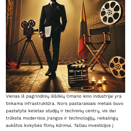
Vienas iš pagrindinių iššūkių Omano kino industrijai yra
tinkama infrastruktūra. Nors pastaraisiais metais buvo
pastatyta keletas studijų ir techninių centrų, vis dar
trūksta modernios įrangos ir technologijų, reikalingų
aukštos kokybės filmų kūrimui. Tačiau investicijos į