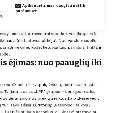
Apibendrinimas: daugiau nei tik
parduotuvė
s,
insay“ pasaulį, atmesdami standartines liaupses ir
milžinas siūlo Lietuvos pirkėjui. Nuo verslo modelio
nagrinėkime, kodėl lietuviai taip pamilo šį tinklą ir
epšelį.
is ėjimas: nuo paauglių iki
gų marškinėlių ir kvapnių žvakių, net nesusimąsto,
je. Tai jauniausias „LPP“ grupės – Lenkijos mados
okius gerai žinomus prekių ženklus kaip „Reserved“,
 turi savo aiškią auditoriją: „Reserved“ taikosi į
– į gatvės stiliaus gerbėjus, o „Sinsay“ startavo su