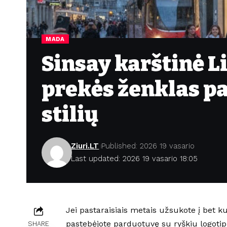
MADA
Sinsay karštinė L
prekės ženklas pa
stilių
Ziuri.LT
Published: 2026 19 vasario
Last updated: 2026 19 vasario 18:05
Jei pastaraisiais metais užsukote į bet ku
pastebėjote parduotuvę su ryškiu logotipu,
SHARE