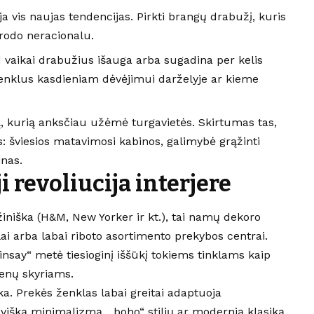
oja vis naujas tendencijas. Pirkti brangų drabužį, kuris
rodo neracionalu.
d vaikai drabužius išauga arba sugadina per kelis
ženklus kasdieniam dėvėjimui darželyje ar kieme
ą, kurią anksčiau užėmė turgavietės. Skirtumas tas,
: šviesios matavimosi kabinos, galimybė grąžinti
inas.
i revoliucija interjere
iniška (H&M, New Yorker ir kt.), tai namų dekoro
lai arba labai riboto asortimento prekybos centrai.
nsay“ metė tiesioginį iššūkį tokiems tinklams kaip
enų skyriams.
a. Prekės ženklas labai greitai adaptuoja
navišką minimalizmą, „boho“ stilių ar modernią klasiką.