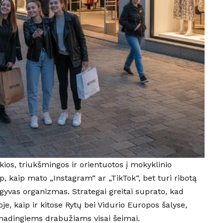
ios, triukšmingos ir orientuotos į mokyklinio
p, kaip mato „Instagram“ ar „TikTok“, bet turi ribotą
 gyvas organizmas. Strategai greitai suprato, kad
je, kaip ir kitose Rytų bei Vidurio Europos šalyse,
 madingiems drabužiams visai šeimai.