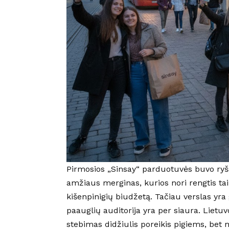
Pirmosios „Sinsay“ parduotuvės buvo ryšk
amžiaus merginas, kurios nori rengtis tai
kišenpinigių biudžetą. Tačiau verslas yra
paauglių auditorija yra per siaura. Lietuvo
stebimas didžiulis poreikis pigiems, bet