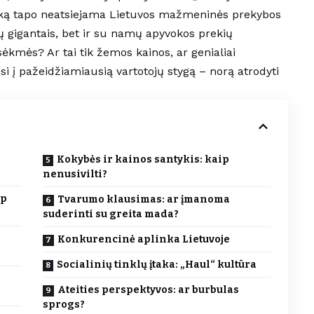
aiką tapo neatsiejama Lietuvos mažmeninės prekybos
ų gigantais, bet ir su namų apyvokos prekių
ėkmės? Ar tai tik žemos kainos, ar genialiai
osi į pažeidžiamiausią vartotojų stygą – norą atrodyti
Kokybės ir kainos santykis: kaip
nenusivilti?
ip
Tvarumo klausimas: ar įmanoma
suderinti su greita mada?
Konkurencinė aplinka Lietuvoje
Socialinių tinklų įtaka: „Haul“ kultūra
Ateities perspektyvos: ar burbulas
sprogs?