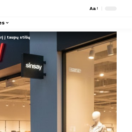
Aa
es
į į taupų stilių