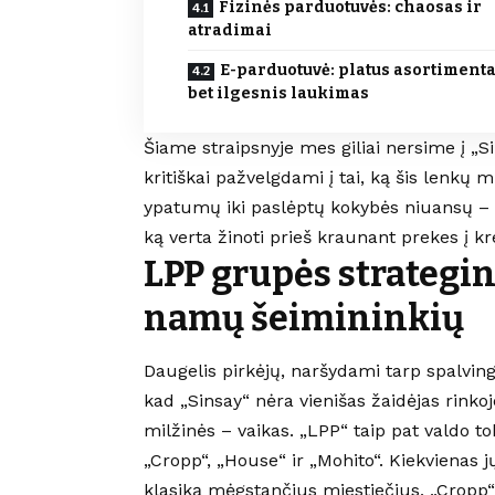
Fizinės parduotuvės: chaosas ir
atradimai
E-parduotuvė: platus asortimenta
bet ilgesnis laukimas
Šiame straipsnyje mes giliai nersime į „S
kritiškai pažvelgdami į tai, ką šis lenkų 
ypatumų iki paslėptų kokybės niuansų – pa
ką verta žinoti prieš kraunant prekes į kr
LPP grupės strategin
namų šeimininkių
Daugelis pirkėjų, naršydami tarp spalvin
kad „Sinsay“ nėra vienišas žaidėjas rinko
milžinės – vaikas. „LPP“ taip pat valdo t
„Cropp“, „House“ ir „Mohito“. Kiekvienas jų
klasiką mėgstančius miestiečius, „Cropp“ 