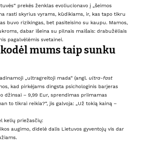
otuvės“ prekės ženklas evoliucionavo į „šeimos
a rasti skyrius vyrams, kūdikiams, ir, kas tapo tikru
as buvo rizikingas, bet pasiteisino su kaupu. Mamos,
kroms, dabar išeina su pilnais maišais: drabužėliais
mis pagalvėlėmis svetainei.
: kodėl mums taip sunku
vadinamoji „ultragreitoji mada“ (angl.
ultra-fast
emos, kad pirkėjams dingsta psichologinis barjeras
r, o džinsai – 9,99 Eur, sprendimas priimamas
n to tikrai reikia?“, jis galvoja: „Už tokią kainą –
l kelių priežasčių:
os augimo, didelė dalis Lietuvos gyventojų vis dar
bužiams.