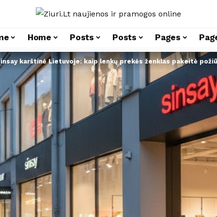
me
Home
Posts
Posts
Pages
Pag
insay karštinė Lietuvoje: kaip lenkų prekės ženklas pakeitė požiūr