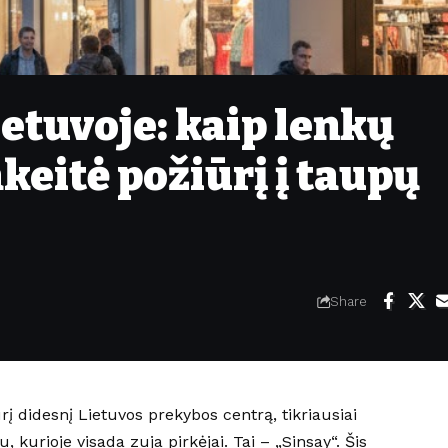
ietuvoje: kaip lenkų
keitė požiūrį į taupų
Share
rį didesnį Lietuvos prekybos centrą, tikriausiai
 kurioje visada zuja pirkėjai. Tai – „Sinsay“. Šis