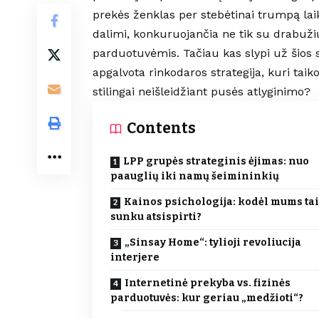
prekės ženklas per stebėtinai trumpą l
dalimi, konkuruojančia ne tik su drabuži
parduotuvėmis. Tačiau kas slypi už šios s
apgalvota rinkodaros strategija, kuri taik
stilingai neišleidžiant pusės atlyginimo?
Contents
LPP grupės strateginis ėjimas: nuo
paauglių iki namų šeimininkių
Kainos psichologija: kodėl mums ta
sunku atsispirti?
„Sinsay Home“: tylioji revoliucija
interjere
Internetinė prekyba vs. fizinės
parduotuvės: kur geriau „medžioti“?