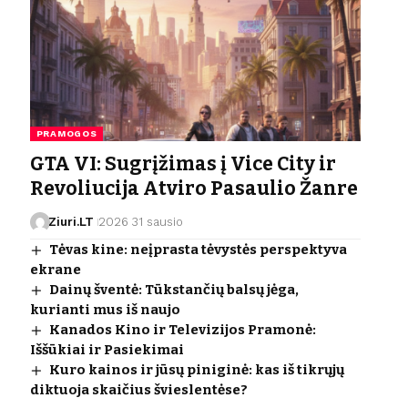
PRAMOGOS
GTA VI: Sugrįžimas į Vice City ir
Revoliucija Atviro Pasaulio Žanre
Ziuri.LT
2026 31 sausio
Tėvas kine: neįprasta tėvystės perspektyva
ekrane
Dainų šventė: Tūkstančių balsų jėga,
kurianti mus iš naujo
Kanados Kino ir Televizijos Pramonė:
Iššūkiai ir Pasiekimai
Kuro kainos ir jūsų piniginė: kas iš tikrųjų
diktuoja skaičius švieslentėse?