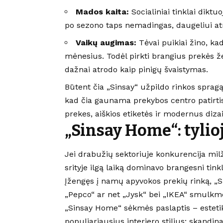
Mados kaita:
Socialiniai tinklai diktu
po sezono taps nemadingas, daugeliui at
Vaikų augimas:
Tėvai puikiai žino, ka
mėnesius. Todėl pirkti brangius prekės 
dažnai atrodo kaip pinigų švaistymas.
Būtent čia „Sinsay“ užpildo rinkos sprag
kad čia gaunama prekybos centro patirtis
prekes, aiškios etiketės ir modernus diza
„Sinsay Home“: tylioj
Jei drabužių sektoriuje konkurencija milž
srityje ilgą laiką dominavo brangesni tink
Įžengęs į namų apyvokos prekių rinką, „Si
„Pepco“ ar net „Jysk“ bei „IKEA“ smulkm
„Sinsay Home“ sėkmės paslaptis – estetik
populiariausius interjero stilius: skandi