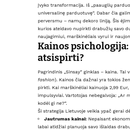
Įvyko transformacija. Iš „paauglių pardu
universalinę parduotuvę“. Dabar čia galim
perversmu – namų dekoro liniją. Šis ėjim
kurios ateidavo nupirkti drabužių savo du
naujagimiui, marškinėliais vyrui ir naujo
Kainos psichologija
atsispirti?
Pagrindinis „Sinsay“ ginklas – kaina. Tai 
fashion
). Kainos čia dažnai yra tokios ž
pirkti. Kai marškinėliai kainuoja 2,99 Eu
impulsyviai. Vartotojas nebegalvoja: „Ar ma
kodėl gi ne?“.
Ši strategija Lietuvoje veikia ypač gerai dė
Jautrumas kainai:
Nepaisant ekonomik
labai atidžiai planuoja savo išlaidas dra