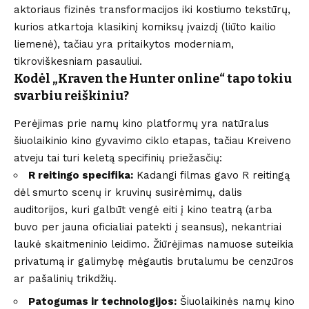
aktoriaus fizinės transformacijos iki kostiumo tekstūrų,
kurios atkartoja klasikinį komiksų įvaizdį (liūto kailio
liemenė), tačiau yra pritaikytos moderniam,
tikroviškesniam pasauliui.
Kodėl „Kraven the Hunter online“ tapo tokiu
svarbiu reiškiniu?
Perėjimas prie namų kino platformų yra natūralus
šiuolaikinio kino gyvavimo ciklo etapas, tačiau Kreiveno
atveju tai turi keletą specifinių priežasčių:
R reitingo specifika:
Kadangi filmas gavo R reitingą
dėl smurto scenų ir kruvinų susirėmimų, dalis
auditorijos, kuri galbūt vengė eiti į kino teatrą (arba
buvo per jauna oficialiai patekti į seansus), nekantriai
laukė skaitmeninio leidimo. Žiūrėjimas namuose suteikia
privatumą ir galimybę mėgautis brutalumu be cenzūros
ar pašalinių trikdžių.
Patogumas ir technologijos:
Šiuolaikinės namų kino