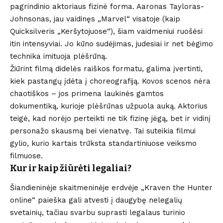
pagrindinio aktoriaus fizinė forma. Aaronas Tayloras-
Johnsonas, jau vaidinęs „Marvel“ visatoje (kaip
Quicksilveris „Keršytojuose“), šiam vaidmeniui ruošėsi
itin intensyviai. Jo kūno sudėjimas, judesiai ir net bėgimo
technika imituoja plėšrūną.
Žiūrint filmą didelės raiškos formatu, galima įvertinti,
kiek pastangų įdėta į choreografiją. Kovos scenos nėra
chaotiškos – jos primena laukinės gamtos
dokumentiką, kurioje plėšrūnas užpuola auką. Aktorius
teigė, kad norėjo perteikti ne tik fizinę jėgą, bet ir vidinį
personažo skausmą bei vienatvę. Tai suteikia filmui
gylio, kurio kartais trūksta standartiniuose veiksmo
filmuose.
Kur ir kaip žiūrėti legaliai?
Šiandieninėje skaitmeninėje erdvėje „Kraven the Hunter
online“ paieška gali atvesti į daugybę nelegalių
svetainių, tačiau svarbu suprasti legalaus turinio