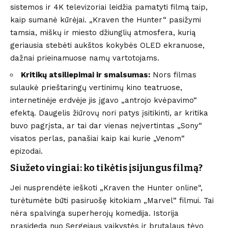
sistemos ir 4K televizoriai leidžia pamatyti filmą taip,
kaip sumanė kūrėjai. „Kraven the Hunter“ pasižymi
tamsia, miškų ir miesto džiunglių atmosfera, kurią
geriausia stebėti aukštos kokybės OLED ekranuose,
dažnai prieinamuose namų vartotojams.
Kritikų atsiliepimai ir smalsumas:
Nors filmas
sulaukė prieštaringų vertinimų kino teatruose,
internetinėje erdvėje jis įgavo „antrojo kvėpavimo“
efektą. Daugelis žiūrovų nori patys įsitikinti, ar kritika
buvo pagrįsta, ar tai dar vienas neįvertintas „Sony“
visatos perlas, panašiai kaip kai kurie „Venom“
epizodai.
Siužeto vingiai: ko tikėtis įsijungus filmą?
Jei nusprendėte ieškoti „Kraven the Hunter online“,
turėtumėte būti pasiruošę kitokiam „Marvel“ filmui. Tai
nėra spalvinga superherojų komedija. Istorija
prasideda nuo Sergejaus vaikystės ir brutalaus tėvo