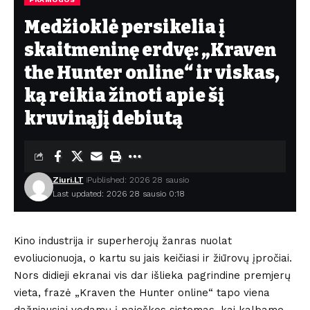
Medžioklė persikelia į
skaitmeninę erdvę: „Kraven
the Hunter online“ ir viskas,
ką reikia žinoti apie šį
kruvinąjį debiutą
Ziuri.LT
Published: 2026 28 sausio
Last updated: 2026 28 sausio 0:18
Kino industrija ir superherojų žanras nuolat
evoliucionuoja, o kartu su jais keičiasi ir žiūrovų įpročiai.
Nors didieji ekranai vis dar išlieka pagrindine premjerų
vieta, frazė „Kraven the Hunter online“ tapo viena