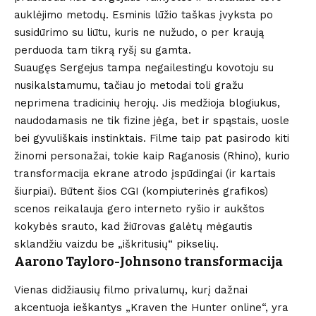
auklėjimo metodų. Esminis lūžio taškas įvyksta po
susidūrimo su liūtu, kuris ne nužudo, o per kraują
perduoda tam tikrą ryšį su gamta.
Suaugęs Sergejus tampa negailestingu kovotoju su
nusikalstamumu, tačiau jo metodai toli gražu
neprimena tradicinių herojų. Jis medžioja blogiukus,
naudodamasis ne tik fizine jėga, bet ir spąstais, uosle
bei gyvuliškais instinktais. Filme taip pat pasirodo kiti
žinomi personažai, tokie kaip Raganosis (Rhino), kurio
transformacija ekrane atrodo įspūdingai (ir kartais
šiurpiai). Būtent šios CGI (kompiuterinės grafikos)
scenos reikalauja gero interneto ryšio ir aukštos
kokybės srauto, kad žiūrovas galėtų mėgautis
sklandžiu vaizdu be „iškritusių“ pikselių.
Aarono Tayloro-Johnsono transformacija
Vienas didžiausių filmo privalumų, kurį dažnai
akcentuoja ieškantys „Kraven the Hunter online“, yra