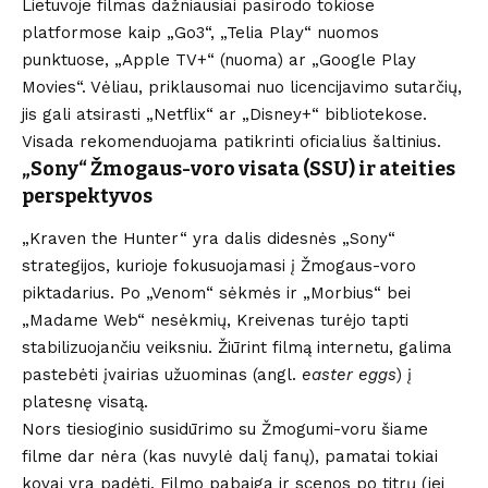
Lietuvoje filmas dažniausiai pasirodo tokiose
platformose kaip „Go3“, „Telia Play“ nuomos
punktuose, „Apple TV+“ (nuoma) ar „Google Play
Movies“. Vėliau, priklausomai nuo licencijavimo sutarčių,
jis gali atsirasti „Netflix“ ar „Disney+“ bibliotekose.
Visada rekomenduojama patikrinti oficialius šaltinius.
„Sony“ Žmogaus-voro visata (SSU) ir ateities
perspektyvos
„Kraven the Hunter“ yra dalis didesnės „Sony“
strategijos, kurioje fokusuojamasi į Žmogaus-voro
piktadarius. Po „Venom“ sėkmės ir „Morbius“ bei
„Madame Web“ nesėkmių, Kreivenas turėjo tapti
stabilizuojančiu veiksniu. Žiūrint filmą internetu, galima
pastebėti įvairias užuominas (angl.
easter eggs
) į
platesnę visatą.
Nors tiesioginio susidūrimo su Žmogumi-voru šiame
filme dar nėra (kas nuvylė dalį fanų), pamatai tokiai
kovai yra padėti. Filmo pabaiga ir scenos po titrų (jei