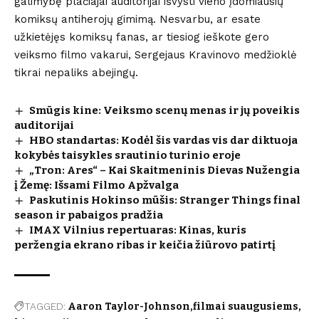
galimybę plačiajai auditorijai išvysti vieno įdomiausių
komiksų antiherojų gimimą. Nesvarbu, ar esate
užkietėjęs komiksų fanas, ar tiesiog ieškote gero
veiksmo filmo vakarui, Sergejaus Kravinovo medžioklė
tikrai nepaliks abejingų.
Smūgis kine: Veiksmo scenų menas ir jų poveikis
auditorijai
HBO standartas: Kodėl šis vardas vis dar diktuoja
kokybės taisykles srautinio turinio eroje
„Tron: Ares“ – Kai Skaitmeninis Dievas Nužengia
į Žemę: Išsami Filmo Apžvalga
Paskutinis Hokinso mūšis: Stranger Things final
season ir pabaigos pradžia
IMAX Vilnius repertuaras: Kinas, kuris
peržengia ekrano ribas ir keičia žiūrovo patirtį
TAGGED:
Aaron Taylor-Johnson
filmai suaugusiems