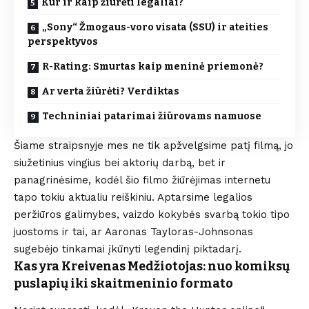
Kur ir kaip žiūrėti legaliai?
„Sony“ Žmogaus-voro visata (SSU) ir ateities
perspektyvos
R-Rating: Smurtas kaip meninė priemonė?
Ar verta žiūrėti? Verdiktas
Techniniai patarimai žiūrovams namuose
Šiame straipsnyje mes ne tik apžvelgsime patį filmą, jo
siužetinius vingius bei aktorių darbą, bet ir
panagrinėsime, kodėl šio filmo žiūrėjimas internetu
tapo tokiu aktualiu reiškiniu. Aptarsime legalios
peržiūros galimybes, vaizdo kokybės svarbą tokio tipo
juostoms ir tai, ar Aaronas Tayloras-Johnsonas
sugebėjo tinkamai įkūnyti legendinį piktadarį.
Kas yra Kreivenas Medžiotojas: nuo komiksų
puslapių iki skaitmeninio formato