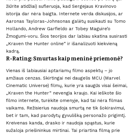
žiūrite atidžiai) sufleruoja, kad Sergejaus Kravinovo
istorija dar nėra baigta. Internete verda diskusijos, ar
Aaronas Tayloras-Johnsonas galėtų susikauti su Tomo
Hollando, Andrew Garfieldo ar Tobey Maguire’o
Žmogumi-voru. Šios teorijos dar labiau skatina susirasti
„Kraven the Hunter online“ ir išanalizuoti kiekvieną
kadrą.
R-Rating: Smurtas kaip meninė priemonė?
Vienas iš labiausiai aptariamų filmo aspektų – jo
amžiaus cenzas. Skirtingai nei daugelis MCU (Marvel
Cinematic Universe) filmų, kurie yra saugūs visai šeimai,
„Kraven the Hunter“ nevengia kraujo. Kai ieškote šio
filmo internete, turėkite omenyje, kad tai nėra filmas
vaikams. Režisierius naudoja smurtą ne tik šokiravimui,
bet ir tam, kad parodytų gyvulišką personažo prigimtį.
Kreivenas kanda, drasko ir naudoja spąstus, kurie
sužaloja priešininkus mirtinai. Tai priartina filmą prie