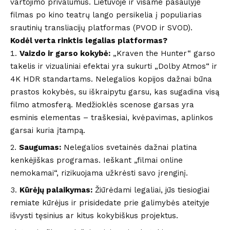
vartojimo privalumus. Lietuvoje ir visame pasaulyje
filmas po kino teatrų lango persikelia į populiarias
srautinių transliacijų platformas (PVOD ir SVOD).
Kodėl verta rinktis legalias platformas?
Vaizdo ir garso kokybė:
„Kraven the Hunter“ garso
takelis ir vizualiniai efektai yra sukurti „Dolby Atmos“ ir
4K HDR standartams. Nelegalios kopijos dažnai būna
prastos kokybės, su iškraipytu garsu, kas sugadina visą
filmo atmosferą. Medžioklės scenose garsas yra
esminis elementas – traškesiai, kvėpavimas, aplinkos
garsai kuria įtampą.
Saugumas:
Nelegalios svetainės dažnai platina
kenkėjiškas programas. Ieškant „filmai online
nemokamai“, rizikuojama užkrėsti savo įrenginį.
Kūrėjų palaikymas:
Žiūrėdami legaliai, jūs tiesiogiai
remiate kūrėjus ir prisidedate prie galimybės ateityje
išvysti tęsinius ar kitus kokybiškus projektus.