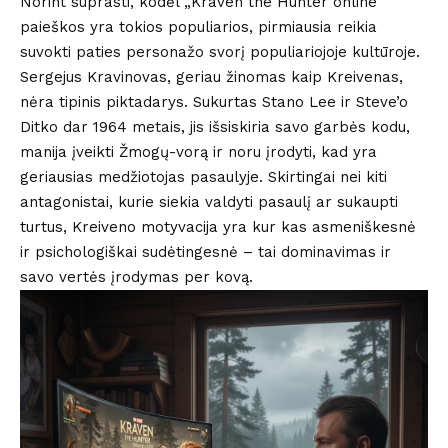
Norint suprasti, kodėl „Kraven the Hunter online“
paieškos yra tokios populiarios, pirmiausia reikia
suvokti paties personažo svorį populiariojoje kultūroje.
Sergejus Kravinovas, geriau žinomas kaip Kreivenas,
nėra tipinis piktadarys. Sukurtas Stano Lee ir Steve’o
Ditko dar 1964 metais, jis išsiskiria savo garbės kodu,
manija įveikti Žmogų-vorą ir noru įrodyti, kad yra
geriausias medžiotojas pasaulyje. Skirtingai nei kiti
antagonistai, kurie siekia valdyti pasaulį ar sukaupti
turtus, Kreiveno motyvacija yra kur kas asmeniškesnė
ir psichologiškai sudėtingesnė – tai dominavimas ir
savo vertės įrodymas per kovą.