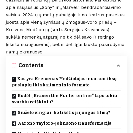
dažniausiai vedamų į paieškos sistemas, kai kalbame
apie naujausius „Sony“ ir „Marvel“ bendradarbiavimo
vaisius. 2024-ųjų metų pabaigoje kino teatrus pasiekusi
juosta apie vieną žymiausių Žmogaus-voro priešų –
Kreiveną Medžiotoją (serb. Sergejus Kravinovas) –
sukėlė nemenką atgarsį ne tik dėl savo R reitingo
(skirta suaugusiems), bet ir dėl ilgai laukto pasirodymo
namų ekranuose.
Contents
Kas yra Kreivenas Medžiotojas: nuo komiksų
puslapių iki skaitmeninio formato
Kodėl „Kraven the Hunter online“ tapo tokiu
svarbiu reiškiniu?
Siužeto vingiai: ko tikėtis įsijungus filmą?
Aarono Tayloro-Johnsono transformacija