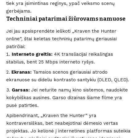
tiek yra įsimintinas reginys, ypač veiksmo scenų
gerbėjams.
Techniniai patarimai žiūrovams namuose
Jei jau apsisprendėte ieškoti „Kraven the Hunter
online“, štai keletas techninių patarimų geriausiai
patirčiai:
Interneto greitis:
4K transliacijai reikalingas
stabilus, bent 25 Mbps interneto ryšys.
Ekranas:
Tamsios scenos geriausiai atrodo
ekranuose su dideliu kontrasto santykiu (OLED, QLED).
Garsas:
Jei neturite namų kino sistemos, naudokite
kokybiškas ausines. Garso dizainas šiame filme yra
pusė patirties.
Apibendrinant, „Kraven the Hunter“ yra
kontraversiškas, bet neabejotinai dėmesio vertas
projektas. Jo kelionė į internetines platformas suteikia