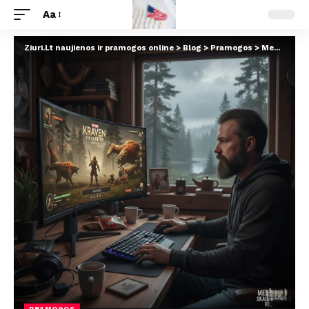
Aa
Ziuri.Lt naujienos ir pramogos online
>
Blog
>
Pramogos
>
Medžioklė persikelia į skaitmeninę erdvę: „Kraven the Hunter online“ ir viskas, ką reikia žinoti apie šį kruvinąjį debiutą
PRAMOGOS