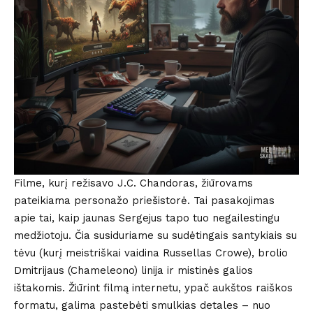
Filme, kurį režisavo J.C. Chandoras, žiūrovams
pateikiama personažo priešistorė. Tai pasakojimas
apie tai, kaip jaunas Sergejus tapo tuo negailestingu
medžiotoju. Čia susiduriame su sudėtingais santykiais su
tėvu (kurį meistriškai vaidina Russellas Crowe), brolio
Dmitrijaus (Chameleono) linija ir mistinės galios
ištakomis. Žiūrint filmą internetu, ypač aukštos raiškos
formatu, galima pastebėti smulkias detales – nuo