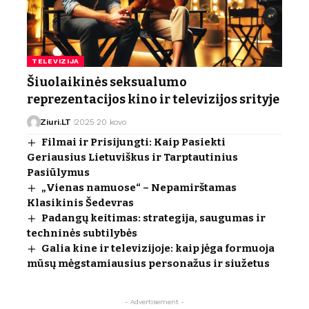
TELEVIZIJA
Šiuolaikinės seksualumo
reprezentacijos kino ir televizijos srityje
Ziuri.LT
2025 20 kovo
Filmai ir Prisijungti: Kaip Pasiekti
Geriausius Lietuviškus ir Tarptautinius
Pasiūlymus
„Vienas namuose“ – Nepamirštamas
Klasikinis Šedevras
Padangų keitimas: strategija, saugumas ir
techninės subtilybės
Galia kine ir televizijoje: kaip jėga formuoja
mūsų mėgstamiausius personažus ir siužetus
- Advertisement -