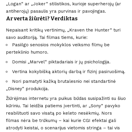
„Logan“ ar „Joker“ stilistikos, kurioje superherojų (ar
antiherojų) pasaulis yra purvinas ir pavojingas.
Ar verta žiūrėti? Verdiktas
Nepaisant kritikų vertinimų, „Kraven the Hunter“ turi
savo auditoriją. Tai filmas tiems, kurie:
Pasiilgo senosios mokyklos veiksmo filmų be
perteklinio humoro.
Domisi „Marvel“ piktadariais ir jų psichologija.
Vertina kokybišką aktorių darbą ir fizinį pasiruošimą.
Nori pamatyti kažką brutalesnio nei standartinė
„Disney“ produkcija.
Žiūrėjimas internetu yra puikus būdas susipažinti su šiuo
kūriniu. Tai leidžia patiems įvertinti, ar „Sony“ pavyko
reabilituoti savo visatą po keleto nesėkmių. Nors
filmas nėra be trūkumų – kai kurie CGI efektai gali
atrodyti keistai, o scenarijus vietomis stringa – tai vis