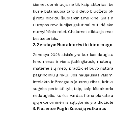
šiemet dominuoja ne tik kaip aktorius, be
kurie balansuoja tarp didelio biudžeto bl
jį retu hibridu šiuolaikiniame kine. Šiais
Europos revoliucijas galutinai nutildė ske
numylėtinio rolei. Chalamet diktuoja mad
bestseleriais.
2. Zendaya: Nuo aktorės iki kino magn
Zendaya 2026-aisiais yra kur kas daugiau 
fenomenas ir viena įtakingiausių moterų 
matėme šių metų pradžioje) buvo natūralu
pagrindiniu ginklu. Jos naujausias vaidmu
intelekto ir žmogaus jausmų ribas, kritikų
sugeba perteikti tylą taip, kaip kiti aktori
nedaugelio, kurios vardas filmo plakate
ųjų ekonominėmis sąlygomis yra didžiulė
3. Florence Pugh: Emocijų vulkanas