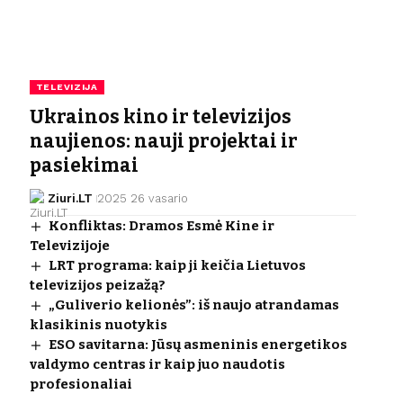
TELEVIZIJA
Ukrainos kino ir televizijos
naujienos: nauji projektai ir
pasiekimai
Ziuri.LT
2025 26 vasario
Konfliktas: Dramos Esmė Kine ir
Televizijoje
LRT programa: kaip ji keičia Lietuvos
televizijos peizažą?
„Guliverio kelionės”: iš naujo atrandamas
klasikinis nuotykis
ESO savitarna: Jūsų asmeninis energetikos
valdymo centras ir kaip juo naudotis
profesionaliai