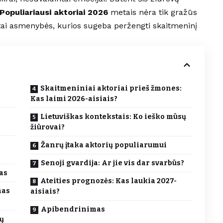
Populiariausi aktoriai 2026
metais nėra tik gražūs
 – tai asmenybės, kurios sugeba peržengti skaitmeninį
Skaitmeniniai aktoriai prieš žmones:
Kas laimi 2026-aisiais?
Lietuviškas kontekstais: Ko ieško mūsų
žiūrovai?
Žanrų įtaka aktorių populiarumui
Senoji gvardija: Ar jie vis dar svarbūs?
as
Ateities prognozės: Kas laukia 2027-
mas
aisiais?
Apibendrinimas
rų