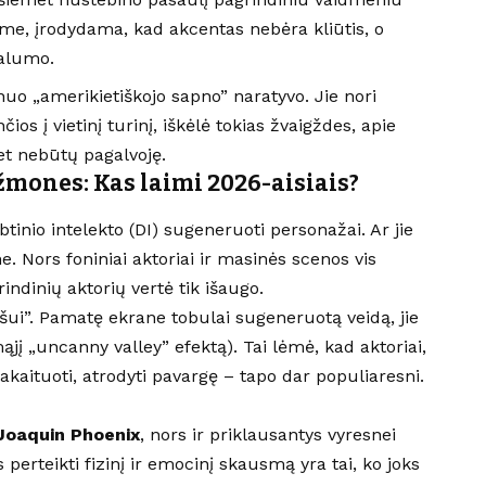
lme, įrodydama, kad akcentas nebėra kliūtis, o
kalumo.
nuo „amerikietiškojo sapno” naratyvo. Jie nori
čios į vietinį turinį, iškėlė tokias žvaigždes, apie
et nebūtų pagalvoję.
žmones: Kas laimi 2026-aisiais?
tinio intelekto (DI) sugeneruoti personažai. Ar jie
e. Nors foniniai aktoriai ir masinės scenos vis
ndinių aktorių vertė tik išaugo.
alšui”. Pamatę ekrane tobulai sugeneruotą veidą, jie
jį „uncanny valley” efektą). Tai lėmė, kad aktoriai,
rakaituoti, atrodyti pavargę – tapo dar populiaresni.
Joaquin Phoenix
, nors ir priklausantys vyresnei
s perteikti fizinį ir emocinį skausmą yra tai, ko joks