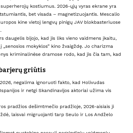
 superherojų kostiumus. 2026-ųjų vyras ekrane yra
tstumiantis, bet visada – magnetizuojantis. Mescalio
uropos kine vietoj lengvų pinigų JAV blokbasteriuose
.
rs daugelis bijojo, kad jis liks vieno vaidmens įkaitu,
i į „senosios mokyklos” kino žvaigždę. Jo charizma
ys kriminalinėse dramose rodo, kad jis čia tam, kad
barjerų griūtis
 2026
, negalima ignoruoti fakto, kad Holivudas
Ispanijos ir netgi Skandinavijos aktoriai užima vis
s pradžios dešimtmečio pradžioje, 2026-aisiais ji
dė, laisvai migruojanti tarp Seulo ir Los Andželo
 šiemet nustebino pasaulį pagrindiniu vaidmeniu