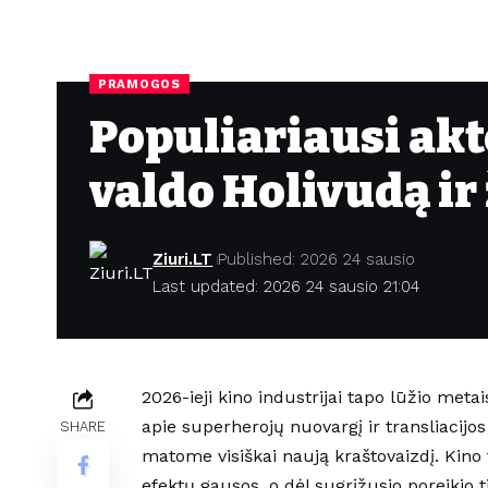
PRAMOGOS
Populiariausi akt
valdo Holivudą ir
Ziuri.LT
Published: 2026 24 sausio
Last updated: 2026 24 sausio 21:04
2026-ieji kino industrijai tapo lūžio met
apie superherojų nuovargį ir transliacijo
SHARE
matome visiškai naują kraštovaizdį. Kino 
efektų gausos, o dėl sugrįžusio poreikio t