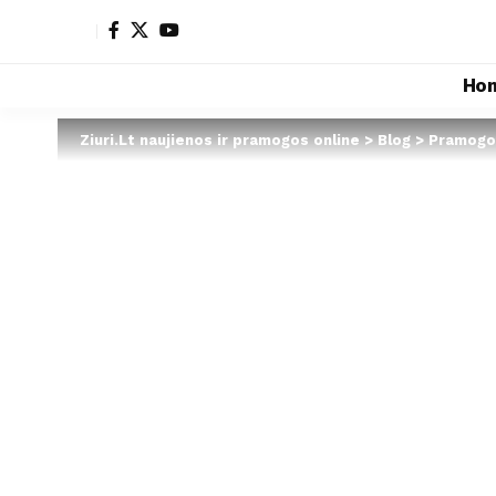
Ho
Ziuri.Lt naujienos ir pramogos online
>
Blog
>
Pramogo