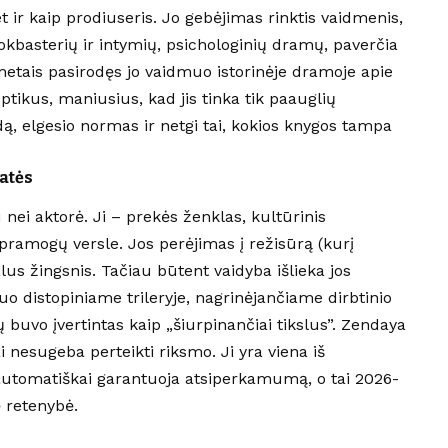
t ir kaip prodiuseris. Jo gebėjimas rinktis vaidmenis,
okbasterių ir intymių, psichologinių dramų, paverčia
 metais pasirodęs jo vaidmuo istorinėje dramoje apie
ptikus, maniusius, kad jis tinka tik paauglių
ą, elgesio normas ir netgi tai, kokios knygos tampa
atės
nei aktorė. Ji – prekės ženklas, kultūrinis
pramogų versle. Jos perėjimas į režisūrą (kurį
s žingsnis. Tačiau būtent vaidyba išlieka jos
o distopiniame trileryje, nagrinėjančiame dirbtinio
 buvo įvertintas kaip „šiurpinančiai tikslus”. Zendaya
ai nesugeba perteikti riksmo. Ji yra viena iš
 automatiškai garantuoja atsiperkamumą, o tai 2026-
 retenybė.