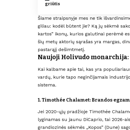
griūtis
Šiame straipsnyje mes ne tik išvardinsim
giliau: kodėl būtent jie? Ką jų sėkmė sak
kartos” ikonų, kurios galutinai perėmė est
šių metų aktorių sąrašas yra margas, dina
pastarąjį dešimtmetį.
Naujoji Holivudo monarchija:
Kai kalbame apie tai, kas yra populiaria
vardų, kurie tapo neginčijamais industrijo
sistema.
1. Timothée Chalamet: Brandos egzami
Jei 2020-ųjų pradžioje Timothée Chalam
lyginamas su jaunu DiCaprio, tai 2026-aisia
grandiozinės sėkmės „Kopos” (Dune) sago