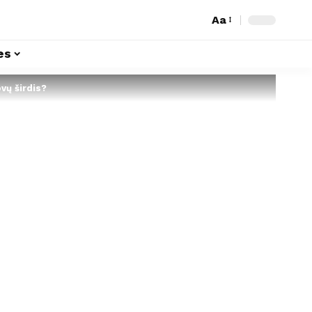
Aa
es
vų širdis?