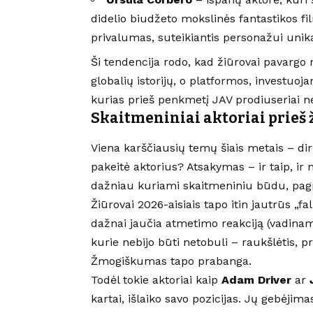
didelio biudžeto mokslinės fantastikos fi
privalumas, suteikiantis personažui uni
Ši tendencija rodo, kad žiūrovai pavargo 
globalių istorijų, o platformos, investuojan
kurias prieš penkmetį JAV prodiuseriai n
Skaitmeniniai aktoriai prieš 
Viena karščiausių temų šiais metais – dirb
pakeitė aktorius? Atsakymas – ir taip, ir n
dažniau kuriami skaitmeniniu būdu, pagri
Žiūrovai 2026-aisiais tapo itin jautrūs „f
dažnai jaučia atmetimo reakciją (vadinamą
kurie nebijo būti netobuli – raukšlėtis, p
Žmogiškumas tapo prabanga.
Todėl tokie aktoriai kaip
Adam Driver
ar
kartai, išlaiko savo pozicijas. Jų gebėjima