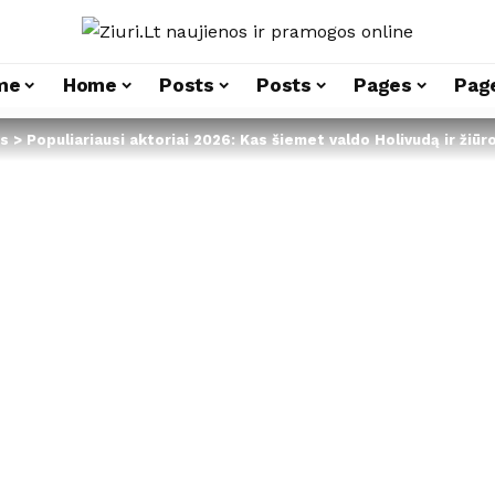
me
Home
Posts
Posts
Pages
Pag
s
>
Populiariausi aktoriai 2026: Kas šiemet valdo Holivudą ir žiūro