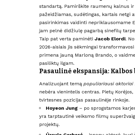
standartą. Pamirškite raumenų kalnus ir
pažeidžiamas, sudėtingas, kartais netgi a
pasirinkimas vaidinti nepriklausomame E
jam pelnė didžiulę pagarbą sinefilų tarpe
Taip pat verta paminėti
Jacob Elordi
. No
2026-aisiais jis sėkmingai transformavos
primena jauną Marloną Brando, o vaidmen
pasiliktų ilgam.
Pasaulinė ekspansija: Kalbos 
Analizuojant temą
populiariausi aktoriai
nebėra vienintelis centras. Pietų Korėjos, 
tvirtesnes pozicijas pasaulinėje rinkoje.
Hoyeon Jung
– po sprogstamos karjero
yra tarptautinė veiksmo filmų superžvaigž
projektų.
Úrsula Corberó
– ispanų aktorė, kuri