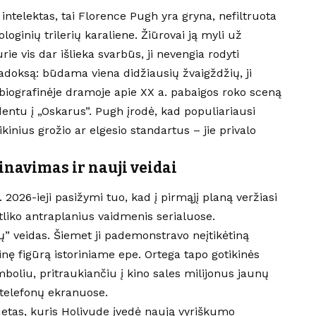
intelektas, tai Florence Pugh yra gryna, nefiltruota
loginių trilerių karaliene. Žiūrovai ją myli už
ie vis dar išlieka svarbūs, ji nevengia rodyti
aradoksą: būdama viena didžiausių žvaigždžių, ji
biografinėje dramoje apie XX a. pabaigos roko sceną
ntu į „Oskarus”. Pugh įrodė, kad populiariausi
sikinius grožio ar elgesio standartus – jie privalo
inavimas ir nauji veidai
 2026-ieji pasižymi tuo, kad į pirmąjį planą veržiasi
atliko antraplanius vaidmenis serialuose.
ių” veidas. Šiemet ji pademonstravo neįtikėtiną
nę figūrą istoriniame epe. Ortega tapo gotikinės
mboliu, pritraukiančiu į kino sales milijonus jaunų
k telefonų ekranuose.
uetas, kuris Holivude įvedė naują vyriškumo