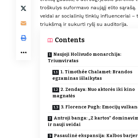
troškulys suformavo naująjį elito sąrašą.
veidai ar socialinių tinklų influenceriai
triukšmą ir sukurti ryšį su auditorija.
Contents
Naujoji Holivudo monarchija:
Triumviratas
1. Timothée Chalamet: Brandos
egzaminas išlaikytas
2. Zendaya: Nuo aktorės iki kino
magnatės
3. Florence Pugh: Emocijų vulkan
Antroji banga: „Z kartos” dominavi
ir nauji veidai
Pasaulinė ekspansija: Kalbos barje