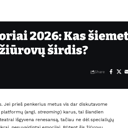
oriai 2026: Kas šieme
 žiūrovų širdis?
Share
ais. Jei prieš penkerius metus vis dar diskutavome
s platformų (angl.
streaming
) karus, tai šiandien
teatrai išgyvena renesansą, tačiau ne dėl specialiųjų
ikrai, nesuvaidintai emocijai. Būtent šis žiūrovų