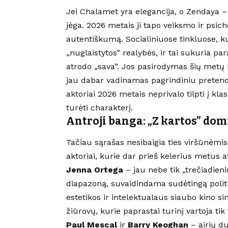
Jei Chalamet yra elegancija, o Zendaya – 
jėga. 2026 metais ji tapo veiksmo ir psicho
autentiškumą. Socialiniuose tinkluose, kur
„nuglaistytos” realybės, ir tai sukuria p
atrodo „sava”. Jos pasirodymas šių metų 
jau dabar vadinamas pagrindiniu pretende
aktoriai 2026 metais neprivalo tilpti į kla
turėti charakterį.
Antroji banga: „Z kartos” dom
Tačiau sąrašas nesibaigia ties viršūnėmis.
aktoriai, kurie dar prieš kelerius metus 
Jenna Ortega
– jau nebe tik „trečiadien
diapazoną, suvaidindama sudėtingą politi
estetikos ir intelektualaus siaubo kino si
žiūrovų, kurie paprastai turinį vartoja ti
Paul Mescal
ir
Barry Keoghan
– airių d