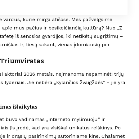
e vardus, kurie mirga afišose. Mes pažvelgsime
o apie mus pačius ir besikeičiančią kultūrą? Nuo „Z
afetę iš senosios gvardijos, iki netikėtų sugrįžimų –
miškas ir, tiesą sakant, vienas įdomiausių per
 Triumviratas
usi aktoriai 2026 metais, neįmanoma nepaminėti trijų
s lyderiais. Jie nebėra „kylančios žvaigždės” – jie yra
nas išlaikytas
et buvo vadinamas „interneto mylimuoju” ir
is jis įrodė, kad yra visiškai unikalus reiškinys. Po
je ir drąsių pasirinkimų autoriniame kine, Chalamet