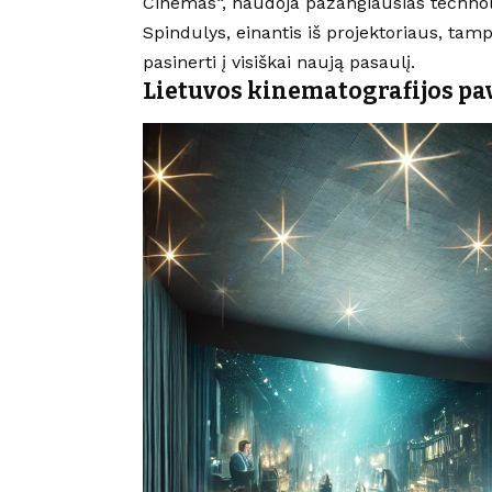
Cinemas“, naudoja pažangiausias technolo
Spindulys, einantis iš projektoriaus, tam
pasinerti į visiškai naują pasaulį.
Lietuvos kinematografijos pa