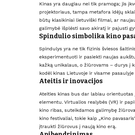
Kinas yra daugiau nei tik pramoga; jis įk
projektoriaus, tampa metafora idėjų sklai
būtų klasikiniai lietuviški filmai, ar nau
galimybė išplėsti savo akiratį ir pajusti g
Spindulio simbolika kino pas
Spindulys yra ne tik fizinis šviesos šaltini
eksperimentuoti ir pasiekti naujas aukš
kažką unikalaus, o žiūrovams – durys į kit
kodėl kinas Lietuvoje ir visame pasaulyje
Ateitis ir inovacijos
Ateities kinas bus dar labiau orientuotas 
elementu. Virtualios realybės (VR) ir pap
kino ribas, suteikdamos galimybę žiūrova
kino festivaliai, tokie kaip „Kino pavasaris
įtraukti žiūrovus į naują kino erą.
Apibendrinimas