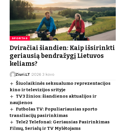
SPORTAS
Dviračiai šiandien: Kaip išsirinkti
geriausią bendražygį Lietuvos
keliams?
Ziuri.LT
2026 3 kovo
Šiuolaikinės seksualumo reprezentacijos
kino ir televizijos srityje
TV3 žinios: šiandienos aktualijos ir
naujienos
Futbolas TV: Populiariausias sporto
transliacijų pasirinkimas
Tele2 Telefonai: Geriausias Pasirinkimas
Filmų, Serialų ir TV Mylėtojams