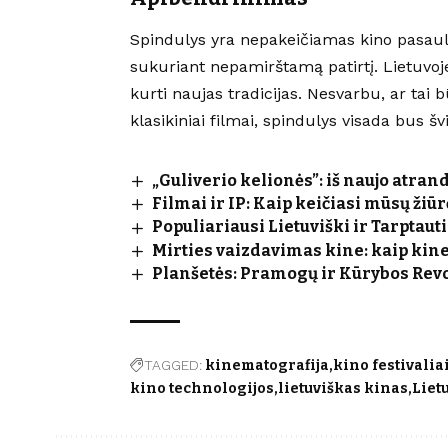
Spindulys yra nepakeičiamas kino pasauly
sukuriant nepamirštamą patirtį. Lietuvoje
kurti naujas tradicijas. Nesvarbu, ar tai b
klasikiniai filmai, spindulys visada bus š
„Guliverio kelionės”: iš naujo atra
Filmai ir IP: Kaip keičiasi mūsų žiūr
Populiariausi Lietuviški ir Tarptaut
Mirties vaizdavimas kine: kaip kin
Planšetės: Pramogų ir Kūrybos Revo
TAGGED:
kinematografija
kino festivalia
kino technologijos
lietuviškas kinas
Liet