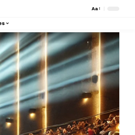
Aa
es