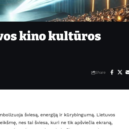
vos kino kultūros
Share
imbolizuoja šviesą, energiją ir kūrybingumą. Lietuvos
eikšmę, nes tai šviesa, kuri ne tik apšviečia ekraną,