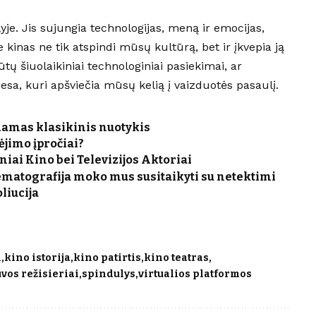
je. Jis sujungia technologijas, meną ir emocijas,
 kinas ne tik atspindi mūsų kultūrą, bet ir įkvepia ją
ūtų šiuolaikiniai technologiniai pasiekimai, ar
viesa, kuri apšviečia mūsų kelią į vaizduotės pasaulį.
ndamas klasikinis nuotykis
ėjimo įpročiai?
iniai Kino bei Televizijos Aktoriai
ematografija moko mus susitaikyti su netektimi
liucija
i
kino istorija
kino patirtis
kino teatras
uvos režisieriai
spindulys
virtualios platformos