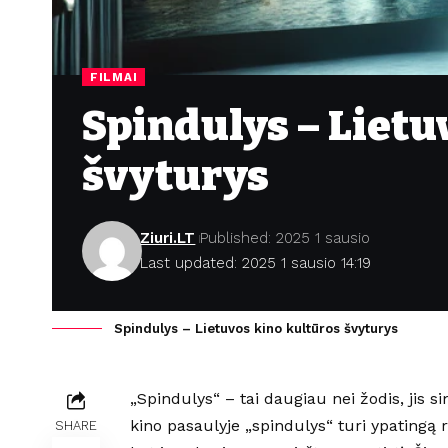
FILMAI
Spindulys – Lietu
švyturys
Ziuri.LT
Published: 2025 1 sausio
Last updated: 2025 1 sausio 14:19
Spindulys – Lietuvos kino kultūros švyturys
„Spindulys“ – tai daugiau nei žodis, jis s
kino pasaulyje „spindulys“ turi ypatingą r
SHARE