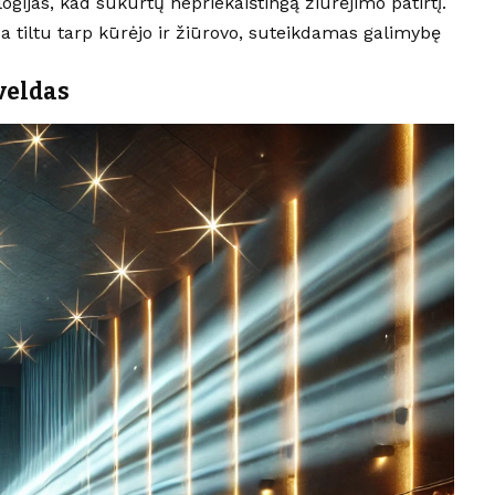
gijas, kad sukurtų nepriekaištingą žiūrėjimo patirtį.
pa tiltu tarp kūrėjo ir žiūrovo, suteikdamas galimybę
veldas