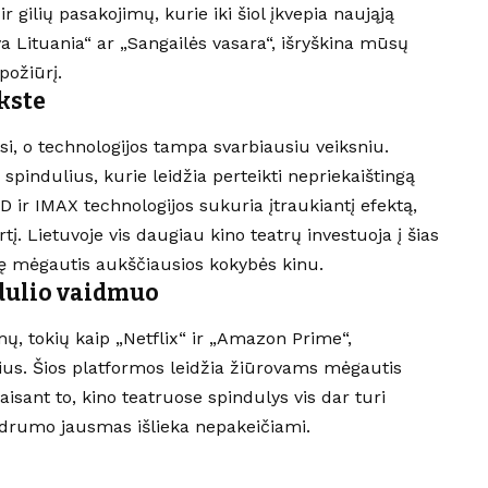
r gilių pasakojimų, kurie iki šiol įkvepia naująją
ova Lituania“ ar „Sangailės vasara“, išryškina mūsų
požiūrį.
kste
asi, o technologijos tampa svarbiausiu veiksniu.
spindulius, kurie leidžia perteikti nepriekaištingą
D ir IMAX technologijos sukuria įtraukiantį efektą,
tį. Lietuvoje vis daugiau kino teatrų investuoja į šias
ę mėgautis aukščiausios kokybės kinu.
ndulio vaidmuo
rmų, tokių kaip „Netflix“ ir „Amazon Prime“,
ius. Šios platformos leidžia žiūrovams mėgautis
aisant to, kino teatruose spindulys vis dar turi
endrumo jausmas išlieka nepakeičiami.