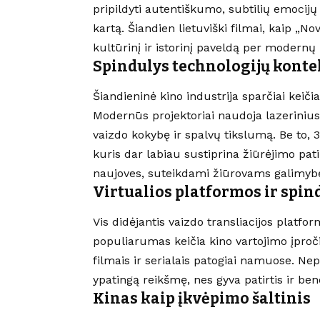
pripildyti autentiškumo, subtilių emocijų i
kartą. Šiandien lietuviški filmai, kaip „N
kultūrinį ir istorinį paveldą per modernų 
Spindulys technologijų konte
Šiandieninė kino industrija sparčiai keiči
Modernūs projektoriai naudoja lazerinius 
vaizdo kokybę ir spalvų tikslumą. Be to, 3
kuris dar labiau sustiprina žiūrėjimo patir
naujoves, suteikdami žiūrovams galimyb
Virtualios platformos ir spi
Vis didėjantis vaizdo transliacijos platfo
populiarumas keičia kino vartojimo įproč
filmais ir serialais patogiai namuose. Nep
ypatingą reikšmę, nes gyva patirtis ir b
Kinas kaip įkvėpimo šaltinis