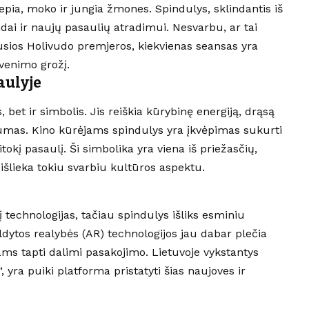
vepia, moko ir jungia žmones. Spindulys, sklindantis iš
dai ir naujų pasaulių atradimui. Nesvarbu, ar tai
jausios Holivudo premjeros, kiekvienas seansas yra
yvenimo grožį.
aulyje
s, bet ir simbolis. Jis reiškia kūrybinę energiją, drąsą
tumas. Kino kūrėjams spindulys yra įkvėpimas sukurti
okį pasaulį. Ši simbolika yra viena iš priežasčių,
 išlieka tokiu svarbiu kultūros aspektu.
į technologijas, tačiau spindulys išliks esminiu
ildytos realybės (AR) technologijos jau dabar plečia
ms tapti dalimi pasakojimo. Lietuvoje vykstantys
“, yra puiki platforma pristatyti šias naujoves ir