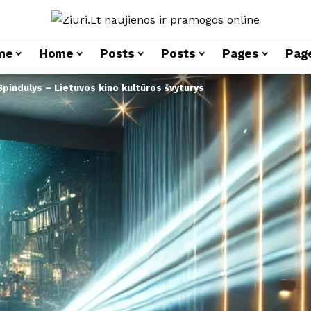
me
Home
Posts
Posts
Pages
Pag
Spindulys – Lietuvos kino kultūros švyturys