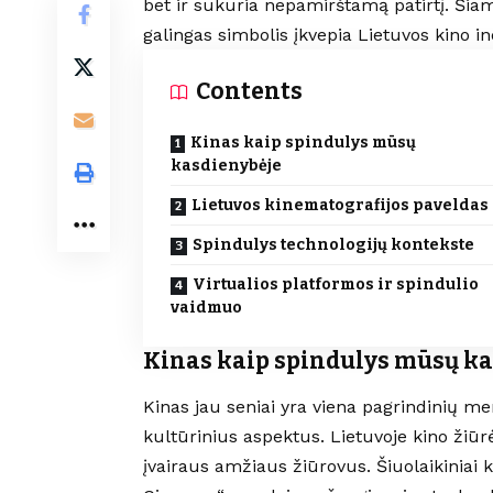
bet ir sukuria nepamirštamą patirtį. Šiam
galingas simbolis įkvepia Lietuvos kino in
Contents
Kinas kaip spindulys mūsų
kasdienybėje
Lietuvos kinematografijos paveldas
Spindulys technologijų kontekste
Virtualios platformos ir spindulio
vaidmuo
Kinas kaip spindulys mūsų ka
Kinas jau seniai yra viena pagrindinių men
kultūrinius aspektus. Lietuvoje kino žiūrė
įvairaus amžiaus žiūrovus. Šiuolaikiniai k